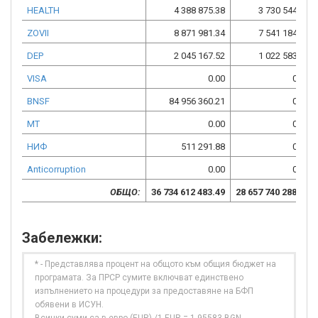
HEALTH
4 388 875.38
3 730 544.07
ZOVII
8 871 981.34
7 541 184.14
DEP
2 045 167.52
1 022 583.76
VISA
0.00
0.00
BNSF
84 956 360.21
0.00
МТ
0.00
0.00
НИФ
511 291.88
0.00
Anticorruption
0.00
0.00
ОБЩО:
36 734 612 483.49
28 657 740 288.33
Забележки:
* - Представлява процент на общото към общия бюджет на
програмата. За ПРСР сумите включват единствено
изпълнението на процедури за предоставяне на БФП
обявени в ИСУН.