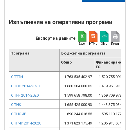
Изпълнение на оперативни програми
Експорт на данните
Excel
HTML
XML
Печат
Програма
Бюджет на програмата
Общо
Финансиране от
ЕС
ОПТТИ
1 763 535 402.97
1 520 755 091.68
ОПОС 2014-2020
1 668 504 608.05
1 439 963 913.03
ОПРР 2014-2020
1 599 658 798.00
1 359 709 978.29
ОПИК
1 655 425 000.93
1 443 375 934.94
ОПНОИР
690 244 016.55
595 110 177.85
ОПРЧР 2014-2020
1 371 823 175.49
1 206 913 634.80