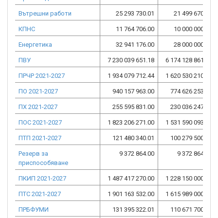
Вътрешни работи
25 293 730.01
21 499 670.52
КПНС
11 764 706.00
10 000 000.00
Енергетика
32 941 176.00
28 000 000.00
ПВУ
7 230 039 651.18
6 174 128 861.39
ПРЧР 2021-2027
1 934 079 712.44
1 620 530 210.70
ПО 2021-2027
940 157 963.00
774 626 253.00
ПХ 2021-2027
255 595 831.00
230 036 247.00
ПОС 2021-2027
1 823 206 271.00
1 531 590 093.00
ПТП 2021-2027
121 480 340.01
100 279 500.00
Резерв за
9 372 864.00
9 372 864.00
приспособяване
ПКИП 2021-2027
1 487 417 270.00
1 228 150 000.00
ПТС 2021-2027
1 901 163 532.00
1 615 989 000.00
ПРБФУМИ
131 395 322.01
110 671 700.59