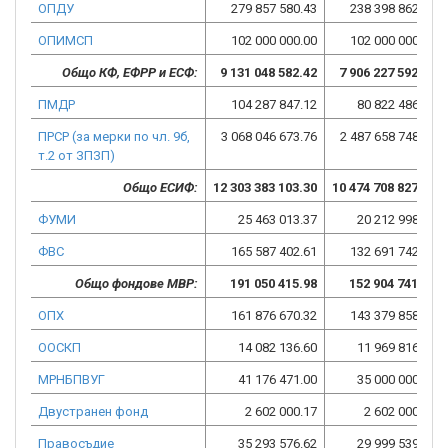
ОПДУ
279 857 580.43
238 398 862.02
ОПИМСП
102 000 000.00
102 000 000.00
Общо КФ, ЕФРР и ЕСФ:
9 131 048 582.42
7 906 227 592.61
ПМДР
104 287 847.12
80 822 486.98
ПРСР (за мерки по чл. 9б,
3 068 046 673.76
2 487 658 748.40
т.2 от ЗПЗП)
Общо ЕСИФ:
12 303 383 103.30
10 474 708 827.99
ФУМИ
25 463 013.37
20 212 998.91
ФВС
165 587 402.61
132 691 742.92
Общо фондове МВР:
191 050 415.98
152 904 741.83
ОПХ
161 876 670.32
143 379 858.19
ООСКП
14 082 136.60
11 969 816.17
МРНБПВУГ
41 176 471.00
35 000 000.00
Двустранен фонд
2 602 000.17
2 602 000.17
Правосъдие
35 293 576.62
29 999 539.83