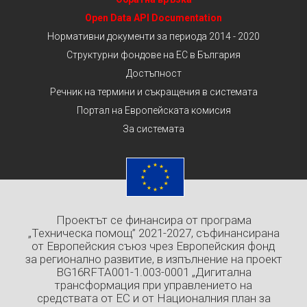
Open Data API Documentation
Нормативни документи за периода 2014 - 2020
Структурни фондове на ЕС в България
Достъпност
Речник на термини и съкращения в системата
Портал на Европейската комисия
За системата
Проектът се финансира от програма
„Техническа помощ” 2021-2027, съфинансирана
от Европейския съюз чрез Европейския фонд
за регионално развитие, в изпълнение на проект
BG16RFTA001-1.003-0001 „Дигитална
трансформация при управлението на
средствата от ЕС и от Националния план за