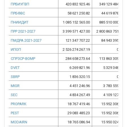
ПРБИУГВП
420 832 925.46
349 129 484.31
ПРБФВС
58 621 250.82
44 619 878.43
ПНИИДИТ
1 085 152 565.00
885 510 000.00
ПРР 2021-2027
3 399 571 427.00
2 800 863 751.00
ПМДРА 2021-2027
121 347 707.22
84 943 395.05
ИПОП
2 526 274 267.19
0.00
СПРЗСР-ВОМР
284 658 273.64
113 863 309.46
DVET
6 269 821.96
5 329 348.67
SBRP
1 836 320.15
0.00
MIGR
4 451 246.96
3 783 559.90
SEC
4 834 267.49
4 109 127.37
PROPARK
18 767 419.46
15 952 306.69
PEST
29 083 485.23
15 952 306.69
MODAIRN
18 765 086.94
15 950 324.41