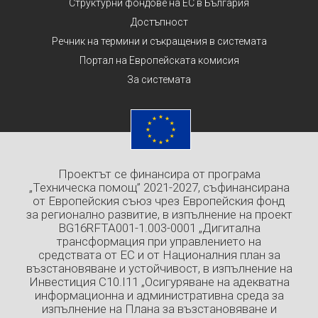
Структурни фондове на ЕС в България
Достъпност
Речник на термини и съкращения в системата
Портал на Европейската комисия
За системата
Проектът се финансира от програма
„Техническа помощ” 2021-2027, съфинансирана
от Европейския съюз чрез Европейския фонд
за регионално развитие, в изпълнение на проект
BG16RFTA001-1.003-0001 „Дигитална
трансформация при управлението на
средствата от ЕС и от Националния план за
възстановяване и устойчивост, в изпълнение на
Инвестиция C10.I11 „Осигуряване на адекватна
информационна и административна среда за
изпълнение на Плана за възстановяване и