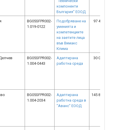
"Технически
компоненти
България" ЕООД
я
BG05SFPR002-
Подобряване на
97 416.44
58 449.8
1.019-0122
уменията и
компетенциите
на заетите лица
във Вимакс
Клима
 Делчев
BG05SFPR002-
Адаптирана
30 001.46
30 001.4
1.004-0443
работна среда
ово
BG05SFPR002-
Адаптирана
145 839.96
145 839.9
1.004-2034
работна среда в
"Аванс" ЕООД