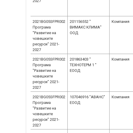
2027
2021BG05SFPR002
201156552 "
Компания
Програма
ВИМАКС КЛИМА"
"Развитие на
ООД
човешките
ресурси" 2021-
2027
2021BG05SFPR002
201863403 "
Компания
Програма
ТЕХНОТЕРМ 1 "
"Развитие на
ЕООД
човешките
ресурси" 2021-
2027
2021BG05SFPR002
107046916 "АВАНС"
Компания
Програма
ЕООД
"Развитие на
човешките
ресурси" 2021-
2027