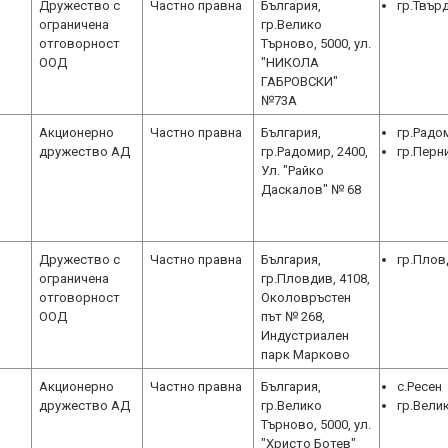
Дружество с
Частно правна
България,
гр.Твър
ограничена
гр.Велико
отговорност
Търново, 5000, ул.
ООД
"НИКОЛА
ГАБРОВСКИ"
№73А
Акционерно
Частно правна
България,
гр.Радо
дружество АД
гр.Радомир, 2400,
гр.Перн
Ул. "Райко
Даскалов" № 68
Дружество с
Частно правна
България,
гр.Плов
ограничена
гр.Пловдив, 4108,
отговорност
Околовръстен
ООД
път № 268,
Индустриален
парк Марково
Акционерно
Частно правна
България,
с.Ресен
дружество АД
гр.Велико
гр.Вели
Търново, 5000, ул.
"Христо Ботев"