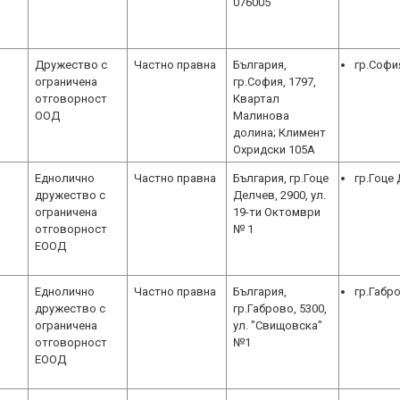
076005
Дружество с
Частно правна
България,
гр.Софи
ограничена
гр.София, 1797,
отговорност
Квартал
ООД
Малинова
долина; Климент
Охридски 105А
Еднолично
Частно правна
България, гр.Гоце
гр.Гоце
дружество с
Делчев, 2900, ул.
ограничена
19-ти Октомври
отговорност
№ 1
ЕООД
Еднолично
Частно правна
България,
гр.Габр
дружество с
гр.Габрово, 5300,
ограничена
ул. "Свищовска"
отговорност
№1
ЕООД