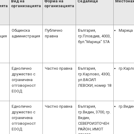
Вид на
Форма на
Седалище
Местона
ията
организацията
организацията
Общинска
Публично
България,
Марица
ация
администрация
правна
гр.Пловдив, 4003,
бул."Марица" 57А
Еднолично
Частно правна
България,
гр.Карл
дружество с
гр.Карлово, 4300,
ограничена
ул.ВАСИЛ
отговорност
ЛЕВСКИ, номер 18
ЕООД
Еднолично
Частно правна
България,
гр.Види
дружество с
гр.Видин, 3700, гр.
ограничена
Видин,
отговорност
СЕВЕРОИЗТОЧЕН
ЕООД
РАЙОН; ИМОТ