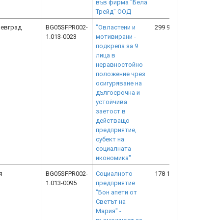
във фирма "Бела
Трейд" ООД
оевград
BG05SFPR002-
"Овластени и
299 913.46
299 913.4
1.013-0023
мотивирани -
подкрепа за 9
лица в
неравностойно
положение чрез
осигуряване на
дългосрочна и
устойчива
заетост в
действащо
предприятие,
субект на
социалната
икономика"
я
BG05SFPR002-
Социалното
178 198.45
178 198.4
1.013-0095
предприятие
"Бон апети от
Светът на
Мария" -