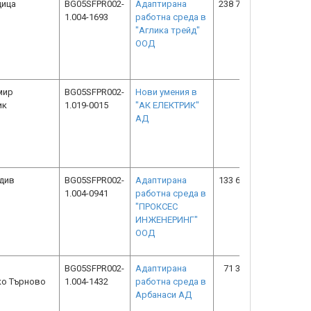
дица
BG05SFPR002-
Адаптирана
238 775.86
191 020.6
1.004-1693
работна среда в
"Аглика трейд"
ООД
мир
BG05SFPR002-
Нови умения в
0.00
0.0
ик
1.019-0015
"АК ЕЛЕКТРИК"
АД
див
BG05SFPR002-
Адаптирана
133 676.48
133 676.4
1.004-0941
работна среда в
"ПРОКСЕС
ИНЖЕНЕРИНГ"
ООД
BG05SFPR002-
Адаптирана
71 313.63
71 313.6
ко Търново
1.004-1432
работна среда в
Арбанаси АД