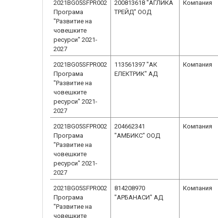
2021BG05SFPR002
200813618 "АГЛИКА
Компания
Програма
ТРЕЙД" ООД
"Развитие на
човешките
ресурси" 2021-
2027
2021BG05SFPR002
113561397 "АК
Компания
Програма
ЕЛЕКТРИК" АД
"Развитие на
човешките
ресурси" 2021-
2027
2021BG05SFPR002
204662341
Компания
Програма
"АМБИКС" ООД
"Развитие на
човешките
ресурси" 2021-
2027
2021BG05SFPR002
814208970
Компания
Програма
"АРБАНАСИ" АД
"Развитие на
човешките