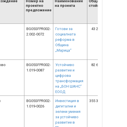
хождение
Номер на
Наименование
Обща
БФП
проектно
на проекта
стойност
предложение
BG05SFPR002-
Готови за
43 237.40
43 237.4
2.002-0072
социалната
реформа в
Община
„Марица“
ово
BG05SFPR002-
Устойчиво
82 675.90
48 778.7
1.019-0087
развитие и
цифрова
трансформация
на „БОН ШАНС“
ЕООД
н
BG05SFPR002-
Инвестиция в
355 347.86
177 673.9
1.019-0026
дигитални и
зелени умения
за устойчиво
развитие в