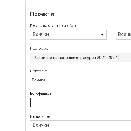
Проекти
Година на стартиране (от)
до
Година
до
Всички
Всич
на
стартиране
Програма
(от)
Развитие на човешките ресурси 2021-2027
Приоритет
Приоритет
Бенефициент
Изпълнител
Изпълнител
Всички