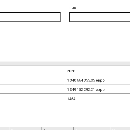
ЕИК
2028
1 340 664 355.05
евро
1 349 152 292.21
евро
1454