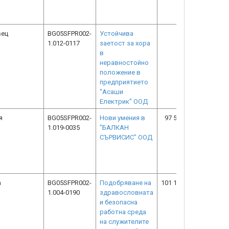
вец
BG05SFPR002-
Устойчива
0.00
0.0
1.012-0117
заетост за хора
в
неравностойно
положение в
предприятието
"Асаши
Електрик" ООД
я
BG05SFPR002-
Нови умения в
97 500.81
48 750.4
1.019-0035
"БАЛКАН
СЪРВИСИС" ООД
а
BG05SFPR002-
Подобряване на
101 180.40
101 180.4
1.004-0190
здравословната
и безопасна
работна среда
на служителите