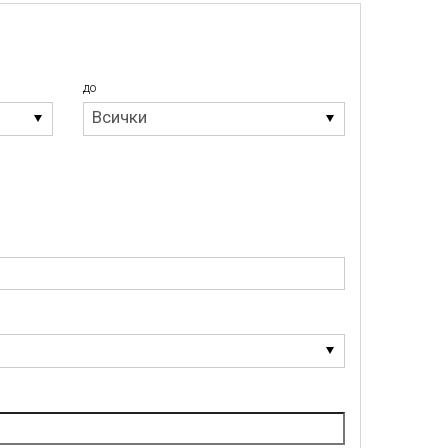
до
до
Всички