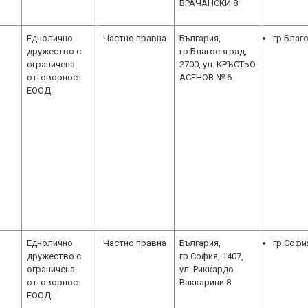
ВРАЧАНСКИ 8
Еднолично
Частно правна
България,
гр.Благ
дружество с
гр.Благоевград,
ограничена
2700, ул. КРЪСТЬО
отговорност
АСЕНОВ № 6
ЕООД
Еднолично
Частно правна
България,
гр.Софи
дружество с
гр.София, 1407,
ограничена
ул. Риккардо
отговорност
Ваккарини 8
ЕООД