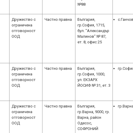
№88
Дружество с
Частно правна
България,
с.Ганчо
ограничена
гр.София, 1715,
отговорност
бул. "Александър
ООД
Малинов" № 87,
ет. 8, офис 25
Дружество с
Частно правна
България,
гр.Софи
ограничена
гр.София, 1000,
отговорност
ул. ЕКЗАРХ
ООД
ЙОСИФ № 31, ет. 3
Дружество с
Частно правна
България,
гр.Варн
ограничена
гр.Варна, 9000, гр.
отговорност
Варна, район
ООД
Одесос,
СОФРОНИЙ