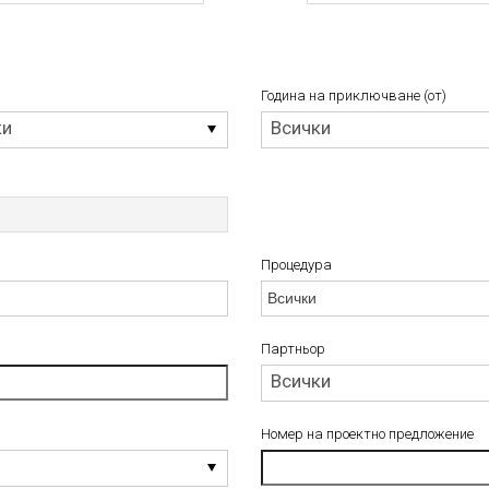
Година на приключване (от)
Година
ки
Всички
на
приключване
(от)
Процедура
Процедура
Партньор
Партньор
Всички
Номер на проектно предложение