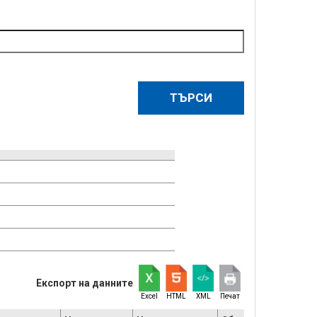
Експорт на данните
Excel
HTML
XML
Печат