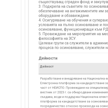
съществуващ сграден фонд и закупув
3. Подкрепа на съветите по осиновяв
обезпечаване на ангажиментите им за
оборудване и обзавеждане.
4. Осигуряване на обучения и суперви
условията на пълно осиновяване и по
осиновяване, функциониращи към Р
5. Провеждане на мероприятия на мес
философията на ЗСУ.
Целеви групи са служители в админист
процеса по осиновяване, служители н
Дейности
Дейност
Разработване и внедряване на Национална е
Електронна платформа за кандидатстване за
част от НЕИСПО. Провеждане на специализира
вестник от 2023 г. са обнародвани изменени
създава, води и поддържа Национална елект
платформа за кандидатстване за осиновяване
посредничество относно произхода на осино