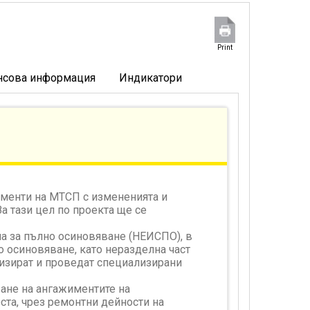
Print
нсова информация
Индикатори
именти на МТСП с измененията и
За тази цел по проекта ще се
а за пълно осиновяване (НЕИСПО), в
о осиновяване, като неразделна част
низират и проведат специализирани
ане на ангажиментите на
ста, чрез ремонтни дейности на