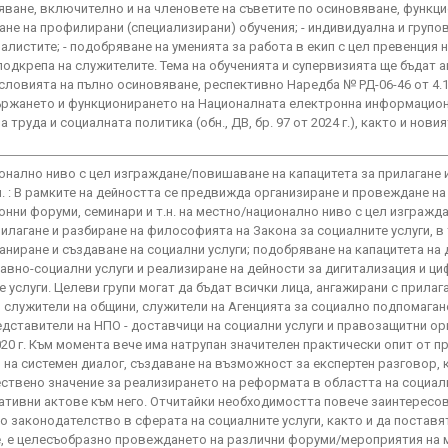
яване, включително и на членовете на съветите по осиновяване, функ
дане на профилирани (специализирани) обучения; - индивидуална и групо
листите; - подобряване на уменията за работа в екип с цел превенция 
одкрепа на служителите. Тема на обученията и супервизията ще бъдат 
ловията на пълно осиновяване, респективно Наредба № РД-06-46 от 4.11.
ържането и функционирането на Националната електронна информацион
труда и социалната политика (обн., ДВ, бр. 97 от 2024 г.), както и нови
нално ниво с цел изграждане/повишаване на капацитета за прилагане 
. : В рамките на дейността се предвижда организиране и провеждане на
онни форуми, семинари и т.н. на местно/национално ниво с цел изграж
илагане и разбиране на философията на Закона за социалните услуги, в 
аниране и създаване на социални услуги; подобряване на капацитета на
авно-социални услуги и реализиране на дейности за дигитализация и ц
услуги. Целеви групи могат да бъдат всички лица, ангажирани с прилаган
, служители на общини, служители на Агенцията за социално подпомагане
редставители на НПО - доставчици на социални услуги и правозащитни ор
2020 г. Към момента вече има натрупан значителен практически опит от п
 на системен диалог, създаване на възможност за експертен разговор, 
ствено значение за реализирането на реформата в областта на социалн
тивни актове към него. Отчитайки необходимостта повече заинтересов
о законодателство в сферата на социалните услуги, както и да поставя
е, е целесъобразно провеждането на различни форуми/мероприятия на 