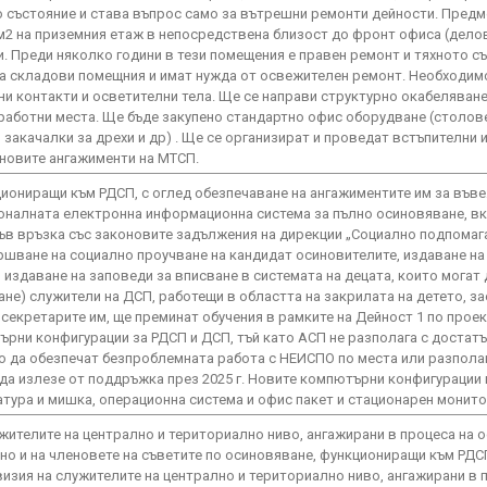
ро състояние и става въпрос само за вътрешни ремонти дейности. Предм
м2 на приземния етаж в непосредствена близост до фронт офиса (дело
. Преди няколко години в тези помещения е правен ремонт и тяхното с
а складови помещния и имат нужда от освежителен ремонт. Необходимо
ни контакти и осветителни тела. Ще се направи структурно окабеляване
работни места. Ще бъде закупено стандартно офис оборудване (столове
 закачалки за дрехи и др) . Ще се организират и проведат встъпителни
 новите ангажименти на МТСП.
циониращи към РДСП, с оглед обезпечаване на ангажиментите им за във
оналната електронна информационна система за пълно осиновяване, в
Във връзка със законовите задължения на дирекции „Социално подпомаг
ршване на социално проучване на кандидат осиновителите, издаване на
издаване на заповеди за вписване в системата на децата, които могат 
не) служители на ДСП, работещи в областта на закрилата на детето, за
 секретарите им, ще преминат обучения в рамките на Дейност 1 по проек
рни конфигурации за РДСП и ДСП, тъй като АСП не разполага с достатъ
 да обезпечат безпроблемната работа с НЕИСПО по места или разполаг
и да излезе от поддръжка през 2025 г. Новите компютърни конфигураци
тура и мишка, операционна система и офис пакет и стационарен монито
ужителите на централно и териториално ниво, ангажирани в процеса на 
о и на членовете на съветите по осиновяване, функциониращи към РДСП
рвизия на служителите на централно и териториално ниво, ангажирани в 