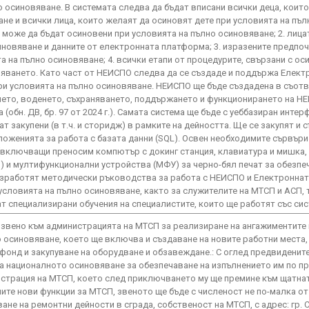
осиновяване. В системата следва да бъдат вписани всички деца, които
не и всички лица, които желаят да осиновят дете при условията на пъл
о може да бъдат осиновени при условията на пълно осиновяване; 2. лица
иновяване и данните от електронната платформа; 3. изразените предпоч
 на пълно осиновяване; 4. всички етапи от процедурите, свързани с оси
вяването. Като част от НЕИСПО следва да се създаде и поддържа Елек
при условията на пълно осиновяване. НЕИСПО ще бъде създадена в съот
сването, воденето, съхраняването, поддържането и функционирането на Н
(обн. ДВ, бр. 97 от 2024 г.). Самата система ще бъде с уеббазиран интер
т закупени (в т.ч. и сторидж) в рамките на дейността. Ще се закупят и 
ложенията за работа с базата данни (SQL). Освен необходимите сървъри
(включващи преносим компютър с докинг станция, клавиатура и мишка,
) и мултифункционални устройства (МФУ) за черно-бял печат за обезпе
азработят методически ръководства за работа с НЕИСПО и Електронна
условията на пълно осиновяване, както за служителите на МТСП и АСП, 
т специализирани обучения на специалистите, които ще работят със сис
 звено към администрацията на МТСП за реализиране на ангажиментите 
 осиновяване, което ще включва и създаване на новите работни места
фонд и закупуване на оборудване и обзавеждане.: С оглед предвиденит
а националното осиновяване за обезпечаване на изпълнението им по п
страция на МТСП, което след приключването му ще премине към щатнат
те нови функции за МТСП, звеното ще бъде с численост не по-малка от 
не на ремонтни дейности в сграда, собственост на МТСП, с адрес: гр. С