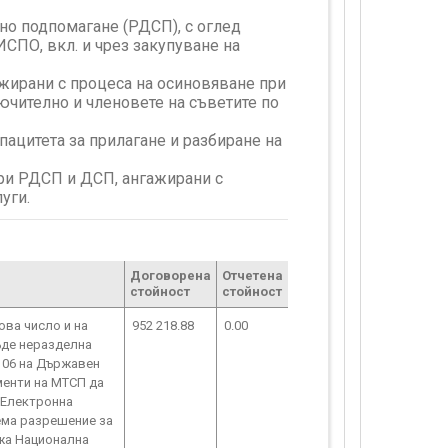
но подпомагане (РДСП), с оглед
СПО, вкл. и чрез закупуване на
ажирани с процеса на осиновяване при
ючително и членовете на съветите по
ацитета за прилагане и разбиране на
ури РДСП и ДСП, ангажирани с
уги.
Договорена
Отчетена
стойност
стойност
ова число и на
952 218.88
0.00
ъде неразделна
 106 на Държавен
менти на МТСП да
 Електронна
ема разрешение за
ржа Национална