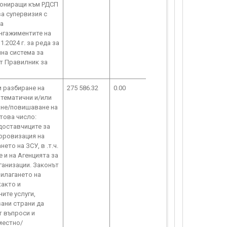
циониращи към РДСП
ва супервизия с
на
ангажиментите на
2024 г. за реда за
на система за
ят Правилник за
и разбиране на
275 586.32
0.00
 тематични и/или
дане/повишаване на
това число:
 доставчиците за
ифровизация на
ето на ЗСУ, в .т.ч.
 и на Агенцията за
ганизации. Законът
рилагането на
както и
ите услуги,
ани страни да
т въпроси и
местно/