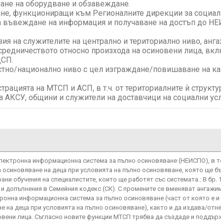
ане на оборудване и обзавеждане.
ане, функциониращи към Регионалните дирекции за социал
 въвеждане на информация и получаване на достъп до НЕИ
зия на служителите на централно и териториално ниво, анг
средничеството относно произхода на осиновени лица, вкл
ДСП.
тно/национално ниво с цел изграждане/повишаване на кап
рацията на МТСП и АСП, в т.ч. от териториалните ѝ структ
а АКСУ, общини и служители на доставчици на социални усл
лектронна информационна система за пълно осиновяване (НЕИСПО), в т
 осиновяване на деца при условията на пълно осиновяване, която ще б
ни обучения на специалистите, които ще работят със системата.: В бр.
я и допълнения в Семейния кодекс (СК). С промените се вменяват ангажи
ронна информационна система за пълно осиновяване (част от която е и
 на деца при условията на пълно осиновяване), както и да издава/отн
вени лица. Съгласно новите функции МТСП трябва да създаде и поддъ