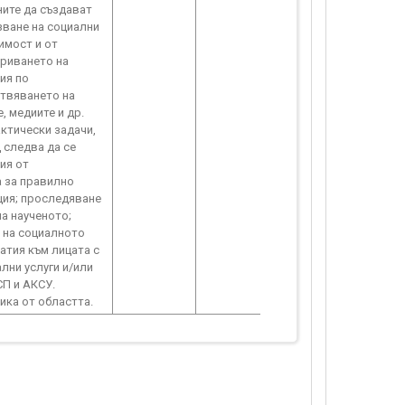
ите да създават
лзване на социални
имост и от
криването на
ия по
ствяването на
, медиите и др.
ктически задачи,
д следва да се
ия от
а за правилно
ция; проследяване
на наученото;
е на социалното
атия към лицата с
лни услуги и/или
СП и АКСУ.
ика от областта.