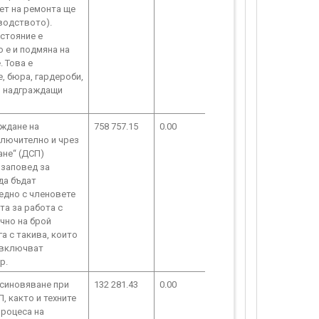
ет на ремонта ще
водството).
ъстояние е
 е и подмяна на
. Това е
, бюра, гардероби,
 и надграждащи
еждане на
758 757.15
0.00
ключително и чрез
ане“ (ДСП)
 заповед за
да бъдат
едно с членовете
та за работа с
чно на брой
а с такива, които
и включват
р.
осиновяване при
132 281.43
0.00
, както и техните
процеса на