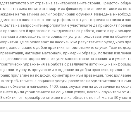
дставителство от страна на заинтересованите страни. Предстои общин
 да влязат в сила новите стандарти за финансиране и новите такси за по
веждане на тематични и/или профилирани обучения. Изведена е необход
д местното наеление по повод реформата в дългосрочната грижа и за
. Целта на въпросните мероприятия е участниците да придобият познан
а правилното й прилагане в ежедневната си работа, както и при осъще
ставчици и ръководители на социални услуги, представители на общините
оприятия ще се основават на насочен към резултатите подход чрез пра
 опит, запознаване с добри практики, в приложимите случаи. Този подхо
 презентации, нагледни материали, примерни образци, полезни извлечен
ята ще включват доразвиване и усъвършенстване на знанията и уменият
 практически упражнения за работа с различните източници на информа
оциалните услуги; проучване и споделяне на добри практики; прилагане 
трани; прилагане на подходи, ориентирани към превенция, преодоляван
на потребителите на социални услуги, развитие на чувствителност и емп
бъдат обхванати най-малко 1400 лица, служители на доставчици на социа
вянето и/или управлението на социални услуги, както и служители от А
8 събития от гореизброените във всяка област с по най-малко 50 участн