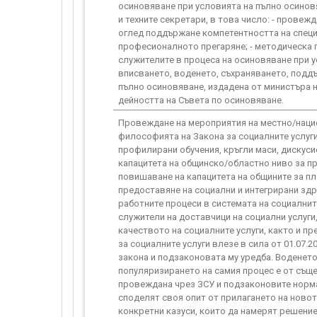
осиновяване при условията на пълно осинов
и техните секретари, в това число: - провеж
оглед поддържане компетентността на специа
професионалното прегаряне; - методическа п
служителите в процеса на осиновяване при ус
вписването, воденето, съхраняването, подд
пълно осиновяване, издадена от министъра на 
дейността на Съвета по осиновяване.
Провеждане на мероприятия на местно/нацио
философията на Закона за социалните услуги
профилирани обучения, кръгли маси, дискуси
капацитета на общинско/областно ниво за пр
повишаване на капацитета на общините за пл
предоставяне на социални и интегрирани здр
работните процеси в системата на социалните 
служители на доставчици на социални услуги
качеството на социалните услуги, както и п
за социалните услуги влезе в сила от 01.07.
закона и подзаконовата му уредба. Воденето
популяризирането на самия процес е от съще
провеждана чрез ЗСУ и подзаконовите норма
споделят своя опит от прилагането на новот
конкретни казуси, които да намерят решени