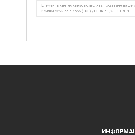
Елемент в светло синьо позволява показване на дет
Всички суми са в евро (EUR) /1 EUR = 1,95583 BGN
ИНФОРМАЦ