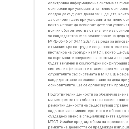
електронна информационна система за пълно 
осиновени при условията на пълно осиновява
следва да съдържа данни за: 1. децата, коит
да осиновят дете при условията на пълно ос
които желаят да осиновят дете при условията
всички обстоятелства от значение за осино
за кандидатстване за осиновяване на деца 
№ РД-06-46 от 04.11.2024 г. за реда за впи
от министъра на труда и социалната политика 
инсталира на сървъри на МТСП, които ще бъда
за сървърните операционни системи и за при
бъдат закупени и компютърни конфигурации 
система и офис пакет и стационарен монитор
служителите със системата в МТСП. Ще се р
кандидатстване за осиновяване на деца при 
осиновителите. Ще се организират и проведа
Подготвителни дейности за обезпечаване на
министерството в областта на националното
ремонтни дейности на съществуващ сграден 
задължения за министерството в областта н
създадено звено в специализираната админи
МТСП. Имайки предвид обема на горепосочени
рамките на дейността се предвижда извършва