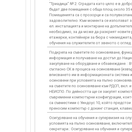
"Триадица" № 2. Сградата като цяло е в доб
бъдат две помещения с обща площ около 35 
Помещенията са с прозорци и са полувкопани
задоволително. Към момента се използват з
ел. инсталацията и монтиране на допълнител
необходимо, за да може да разкрият новите 
етажерки, контейнери за бюра с чекмеджета,
обучения на служителите от звеното с оглед
Подкрепа на съветите по осиновяване, функ
информация и получаване на достъп до Наци
закупуване на оборудване и обзавеждане. : 
съгласно СК в процеса на осиновяване (извъ
вписването им в информационната система и 
осиновени при условията на пълно осиновява
на съветите по осиновяване към РДСП, вкл. и
НЕИСПО. По дейността ще се закупят компютъ
съвременни компютърни конфигурации, които
са съвместими с Уиндоус 10, който предсто
преносим компютър с докинг станция, клавиа
Осигуряване на обучения и супервизия на сл
условията на пълно осиновяване, включителн
секретари.: Осигуряване на обучения и супе