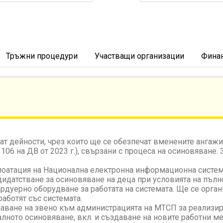
Тръжни процедури
Участващи организации
Фина
ат дейности, чрез които ще се обезпечат вменените ангаж
06 на ДВ от 2023 г.), свързани с процеса на осиновяване. 
плоатация на Национална електронна информационна систем
ндидатстване за осиновяване на деца при условията на пълн
рдуерно оборудване за работата на системата. Ще се орга
работят със системата.
чаване на звено към администрацията на МТСП за реализир
лното осиновяване, вкл. и създаване на новите работни ме