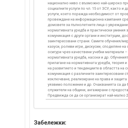
национално ниво с възможно най-широко пре
социалните услуги по чл. 15 от ЗСУ, както и
услуги, което поражда необходимост от про
провеждане на информационна кампания сре
домовете за пълнолетните лица с увреждания
нормативната уредба и практически умения з
комуникация с други органи и институции, до
заинтересовани страни. Самите обучения/мер
казуси, ролеви игри, дискусии, споделяне на
осигури чрез качествени учебни материали –
нормативната уредба, насоки и др. Обучени
прилагане на нормативната уредба, теория и
на развитието и тенденциите в областта на с
комуникация с различните заинтересовани с
изключване, реализиране на права и защита 
уязвимо положение и др. Очакванията са да 
служители на общини, ангажирани с предоста
Предвижда се да се организират най-малко 2
Забележки: