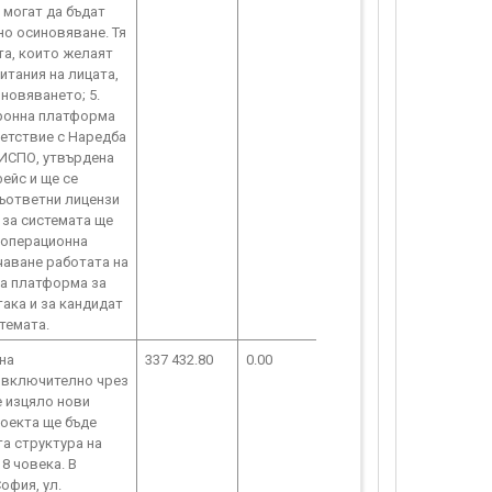
 могат да бъдат
но осиновяване. Тя
та, които желаят
итания на лицата,
новяването; 5.
тронна платформа
ветствие с Наредба
ЕИСПО, утвърдена
фейс и ще се
съответни лицензи
 за системата ще
 операционна
чаване работата на
та платформа за
така и за кандидат
темата.
на
337 432.80
0.00
, включително чрез
е изцяло нови
роекта ще бъде
а структура на
8 човека. В
офия, ул.