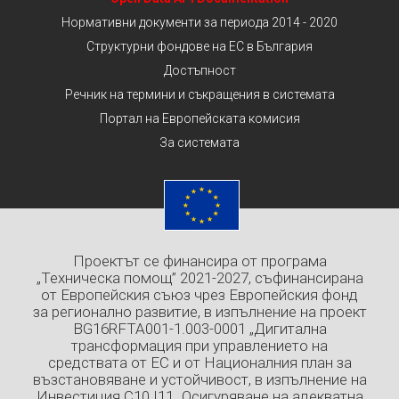
Нормативни документи за периода 2014 - 2020
Структурни фондове на ЕС в България
Достъпност
Речник на термини и съкращения в системата
Портал на Европейската комисия
За системата
Проектът се финансира от програма
„Техническа помощ” 2021-2027, съфинансирана
от Европейския съюз чрез Европейския фонд
за регионално развитие, в изпълнение на проект
BG16RFTA001-1.003-0001 „Дигитална
трансформация при управлението на
средствата от ЕС и от Националния план за
възстановяване и устойчивост, в изпълнение на
Инвестиция C10.I11 „Осигуряване на адекватна