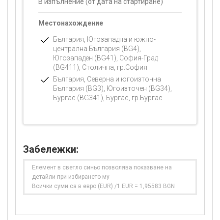
В изпълнение (от дата на стартиране)
Местонахождение
България, Югозападна и южно-
централна България (BG4),
Югозападен (BG41), София-Град
(BG411), Столична, гр.София
България, Северна и югоизточна
България (BG3), Югоизточен (BG34),
Бургас (BG341), Бургас, гр.Бургас
Забележки:
Елемент в светло синьо позволява показване на
детайли при избирането му
Всички суми са в евро (EUR) /1 EUR = 1,95583 BGN