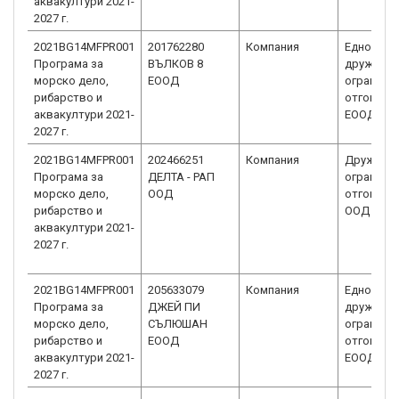
аквакултури 2021-
2027 г.
2021BG14MFPR001
201762280
Компания
Едноличн
Програма за
ВЪЛКОВ 8
дружеств
морско дело,
ЕООД
ограниче
рибарство и
отговорн
аквакултури 2021-
ЕООД
2027 г.
2021BG14MFPR001
202466251
Компания
Дружеств
Програма за
ДЕЛТА - РАП
ограниче
морско дело,
ООД
отговорн
рибарство и
ООД
аквакултури 2021-
2027 г.
2021BG14MFPR001
205633079
Компания
Едноличн
Програма за
ДЖЕЙ ПИ
дружеств
морско дело,
СЪЛЮШАН
ограниче
рибарство и
ЕООД
отговорн
аквакултури 2021-
ЕООД
2027 г.