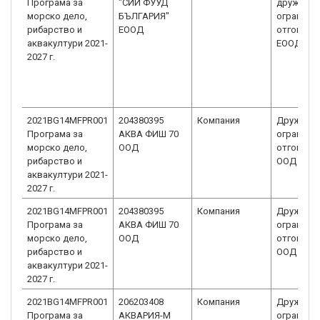
Програма за
"СИИ ФУУД
дружеств
морско дело,
БЪЛГАРИЯ"
ограниче
рибарство и
ЕООД
отговорн
аквакултури 2021-
ЕООД
2027 г.
2021BG14MFPR001
204380395
Компания
Дружеств
Програма за
АКВА ФИШ 70
ограниче
морско дело,
ООД
отговорн
рибарство и
ООД
аквакултури 2021-
2027 г.
2021BG14MFPR001
204380395
Компания
Дружеств
Програма за
АКВА ФИШ 70
ограниче
морско дело,
ООД
отговорн
рибарство и
ООД
аквакултури 2021-
2027 г.
2021BG14MFPR001
206203408
Компания
Дружеств
Програма за
АКВАРИЯ-М
ограниче