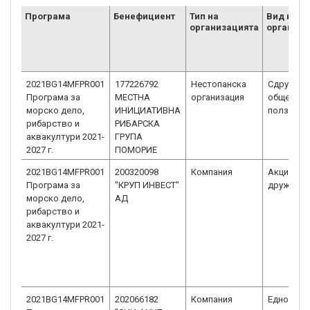
Програма
Бенефициент
Тип на
Вид на
организацията
организа
2021BG14MFPR001
177226792
Нестопанска
Сдружени
Програма за
МЕСТНА
организация
обществе
морско дело,
ИНИЦИАТИВНА
полза
рибарство и
РИБАРСКА
аквакултури 2021-
ГРУПА
2027 г.
ПОМОРИЕ
2021BG14MFPR001
200320098
Компания
Акционер
Програма за
"КРУП ИНВЕСТ"
дружеств
морско дело,
АД
рибарство и
аквакултури 2021-
2027 г.
2021BG14MFPR001
202066182
Компания
Едноличн