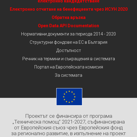
електронно кандидатстване
Електронно отчитане на бенефициенти чрез ИСУН 2020
Обратна връзка
Open Data API Documentation
Нормативни документи за периода 2014 - 2020
Структурни фондове на ЕС в България
Достъпност
Речник на термини и съкращения в системата
Портал на Европейската комисия
За системата
Проектът се финансира от програма
„Техническа помощ” 2021-2027, съфинансирана
от Европейския съюз чрез Европейския фонд
за регионално развитие, в изпълнение на проект