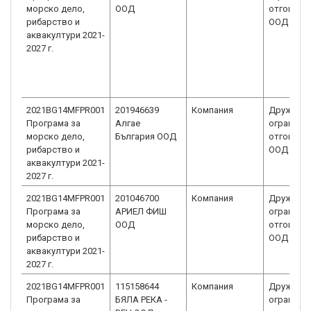
морско дело,
ООД
отговорн
рибарство и
ООД
аквакултури 2021-
2027 г.
2021BG14MFPR001
201946639
Компания
Дружеств
Програма за
Алгае
ограниче
морско дело,
България ООД
отговорн
рибарство и
ООД
аквакултури 2021-
2027 г.
2021BG14MFPR001
201046700
Компания
Дружеств
Програма за
АРИЕЛ ФИШ
ограниче
морско дело,
ООД
отговорн
рибарство и
ООД
аквакултури 2021-
2027 г.
2021BG14MFPR001
115158644
Компания
Дружеств
Програма за
БЯЛА РЕКА -
ограниче