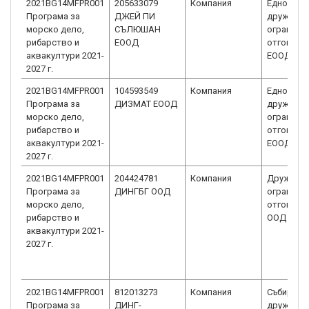
2021BG14MFPR001
205633079
Компания
Едноличн
Програма за
ДЖЕЙ ПИ
дружеств
морско дело,
СЪЛЮШАН
ограниче
рибарство и
ЕООД
отговорн
аквакултури 2021-
ЕООД
2027 г.
2021BG14MFPR001
104593549
Компания
Едноличн
Програма за
ДИЗМАТ ЕООД
дружеств
морско дело,
ограниче
рибарство и
отговорн
аквакултури 2021-
ЕООД
2027 г.
2021BG14MFPR001
204424781
Компания
Дружеств
Програма за
ДИНГБГ ООД
ограниче
морско дело,
отговорн
рибарство и
ООД
аквакултури 2021-
2027 г.
2021BG14MFPR001
812013273
Компания
Събирате
Програма за
ДИНГ-
дружеств