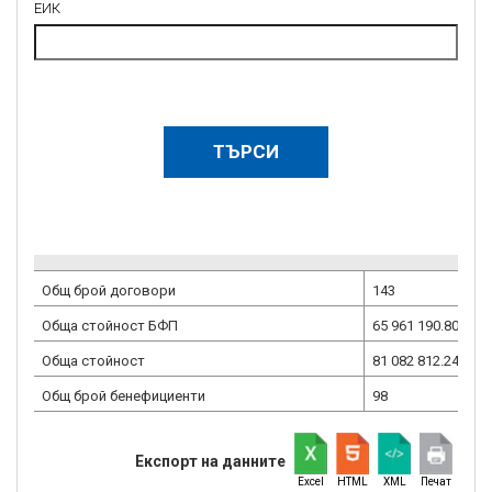
ЕИК
Общ брой договори
143
Обща стойност БФП
65 961 190.80
евр
Обща стойност
81 082 812.24
евр
Общ брой бенефициенти
98
Експорт на данните
Excel
HTML
XML
Печат