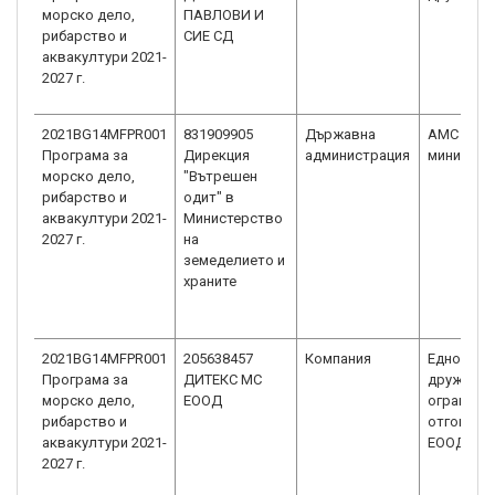
морско дело,
ПАВЛОВИ И
рибарство и
СИЕ СД
аквакултури 2021-
2027 г.
2021BG14MFPR001
831909905
Държавна
АМС /
Програма за
Дирекция
администрация
министер
морско дело,
"Вътрешен
рибарство и
одит" в
аквакултури 2021-
Министерство
2027 г.
на
земеделието и
храните
2021BG14MFPR001
205638457
Компания
Едноличн
Програма за
ДИТЕКС МС
дружеств
морско дело,
ЕООД
ограниче
рибарство и
отговорн
аквакултури 2021-
ЕООД
2027 г.