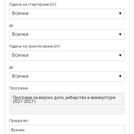
Година на стартиране (от)
Година
Всички
на
стартиране
(от)
до
до
Всички
Година на приключване (от)
Година
Всички
на
приключване
(от)
до
до
Всички
Програма
Програма за морско дело, рибарство и аквакултури
2021-2027 г.
Приоритет
Приоритет