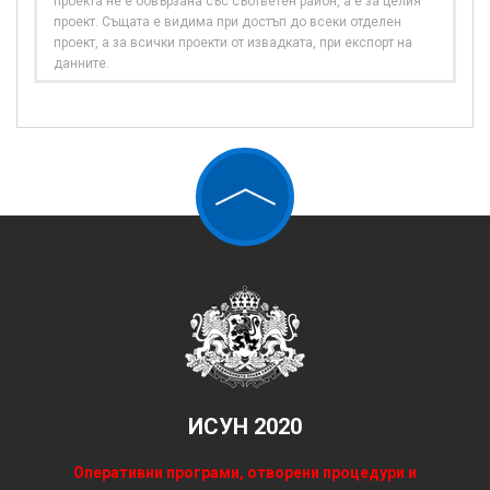
проекта не е обвързана със съответен район, а е за целия
проект. Същата е видима при достъп до всеки отделен
проект, а за всички проекти от извадката, при експорт на
данните.
ИСУН 2020
Оперативни програми, отворени процедури и