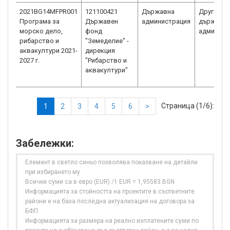
2021BG14MFPR001
121100421
Държавна
Други
Програма за
Държавен
администрация
държавн
морско дело,
фонд
админист
рибарство и
"Земеделие" -
аквакултури 2021-
дирекция
2027 г.
"Рибарство и
аквакултури"
Страница (1/6):
1
2
3
4
5
6
>
Забележки:
Елемент в светло синьо позволява показване на детайли
при избирането му
Всички суми са в евро (EUR) /1 EUR = 1,95583 BGN
Информацията за стойността на проектите в съответните
райони е на база последна актуализация на договора за
БФП
Информацията за размера на реално изплатените суми по