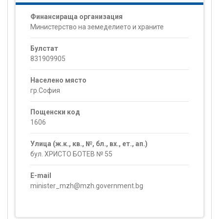
Финансираща организация
Министерство на земеделието и храните
Булстат
831909905
Населено място
гр.София
Пощенски код
1606
Улица (ж.к., кв., №, бл., вх., ет., ап.)
бул. ХРИСТО БОТЕВ № 55
E-mail
minister_mzh@mzh.government.bg