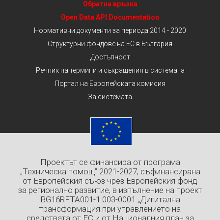
Обратна връзка
Open Data API Documentation
Нормативни документи за периода 2014 - 2020
Структурни фондове на ЕС в България
Достъпност
Речник на термини и съкращения в системата
Портал на Европейската комисия
За системата
Проектът се финансира от програма
„Техническа помощ” 2021-2027, съфинансирана
от Европейския съюз чрез Европейския фонд
за регионално развитие, в изпълнение на проект
BG16RFTA001-1.003-0001 „Дигитална
трансформация при управлението на
средствата от ЕС и от Националния план за