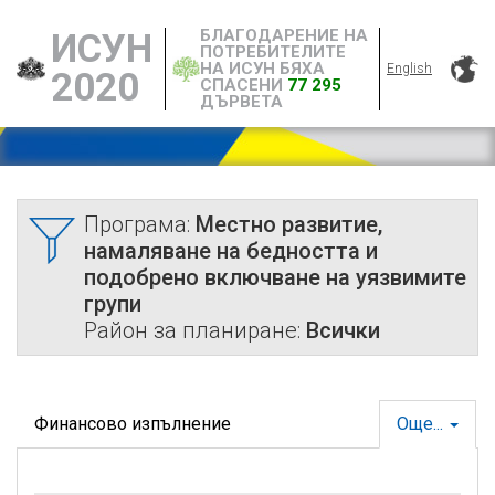
БЛАГОДАРЕНИЕ НА
ИСУН
ПОТРЕБИТЕЛИТЕ
НА ИСУН БЯХА
English
2020
СПАСЕНИ
77 295
ДЪРВЕТА
Програма:
Местно развитие,
намаляване на бедността и
подобрено включване на уязвимите
групи
Район за планиране:
Всички
Финансово изпълнение
Още...