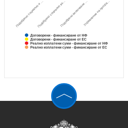
Подобрено социално и …
Подобрено социално вк…
Подобрено включване …
…
У
п
р
а
в
л
е
н
и
е
н
а
п
р
о
г
р
а
Договорени - финансиране от НФ
Договорени - финансиране от ЕС
Реално изплатени суми - финансиране от НФ
Реално изплатени суми - финансиране от ЕС