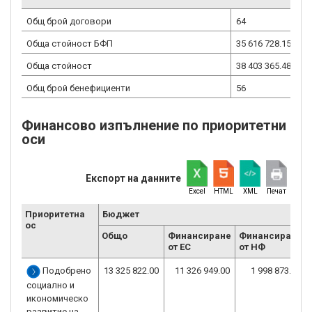
Общ брой договори
64
Обща стойност БФП
35 616 728.15
евр
Обща стойност
38 403 365.48
евр
Общ брой бенефициенти
56
Финансово изпълнение по приоритетни
оси
Експорт на данните
Excel
HTML
XML
Печат
Приоритетна
Бюджет
ос
Общо
Финансиране
Финансиране
от ЕС
от НФ
Подобрено
13 325 822.00
11 326 949.00
1 998 873.00
социално и
икономическо
развитие на