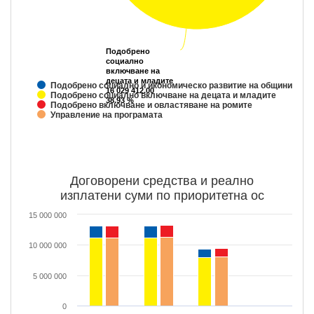
Подобрено
Подобрено
социално
социално
включване на
включване на
децата и младите
децата и младите
Подобрено социално и икономическо развитие на общините в
16 029 412.00
16 029 412.00
Подобрено социално включване на децата и младите
38.93 %
38.93 %
Подобрено включване и овластяване на ромите
Управление на програмата
Договорени средства и реално
изплатени суми по приоритетна ос
15 000 000
10 000 000
5 000 000
0