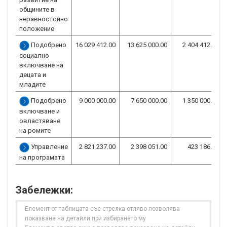
общините в
неравностойно
положение
Подобрено
16 029 412.00
13 625 000.00
2 404 412.00
социално
включване на
децата и
младите
Подобрено
9 000 000.00
7 650 000.00
1 350 000.00
включване и
овластяване
на ромите
Управление
2 821 237.00
2 398 051.00
423 186.00
на програмата
Забележки:
Елемент от таблицата със стрелка отляво позволява
показване на детайли при избирането му