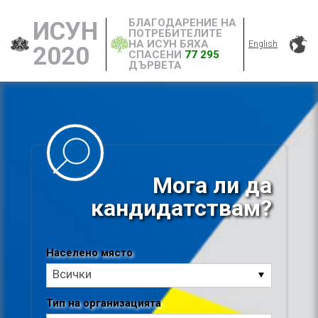
БЛАГОДАРЕНИЕ НА
ИСУН
ПОТРЕБИТЕЛИТЕ
НА ИСУН БЯХА
English
2020
СПАСЕНИ
77 295
ДЪРВЕТА
Мога ли да
кандидатствам?
Населено място
Населено
Всички
място
Тип на организацията