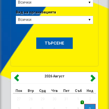
Тип
Всички
на
организацията
Вид на организацията
Вид
Всички
на
организацията
2026
Август
Пон
Втр
Срд
Чтв
Пет
Съб
Нед
27
28
29
30
31
1
2
1
3
4
5
6
7
8
9