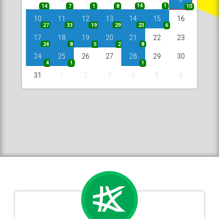
14
7
1
8
14
1
10
10
11
12
13
14
15
16
27
33
19
29
23
6
17
18
19
20
21
22
23
24
8
5
2
8
24
25
26
27
28
29
30
4
1
1
31
1
2
3
4
5
6