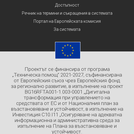
Достъпност
Речник на термини и съкращения в системата
Портал на Европейската комисия
За системата
Проектът се финансира от програма
„Техническа помощ” 2021-2027, съфинансирана
от Европейския съюз чрез Европейския фонд
за регионално развитие, в изпълнение на проект
BG16RFTA001-1.003-0001 „Дигитална
трансформация при управлението на
средствата от ЕС и от Националния план за
възстановяване и устойчивост, в изпълнение на
Инвестиция C10.I11 „Осигуряване на адекватна
информационна и административна среда за
изпълнение на Плана за възстановяване и
устойчивост.