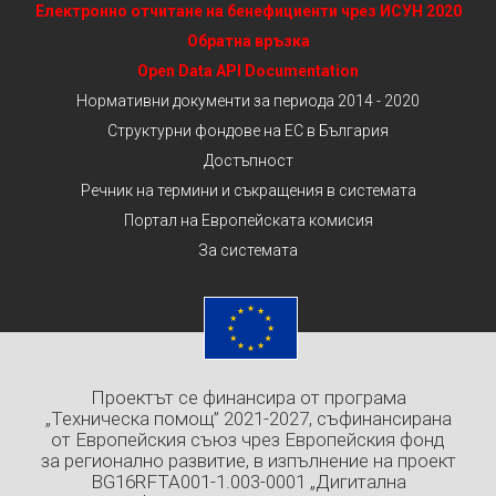
Електронно отчитане на бенефициенти чрез ИСУН 2020
Обратна връзка
Open Data API Documentation
Нормативни документи за периода 2014 - 2020
Структурни фондове на ЕС в България
Достъпност
Речник на термини и съкращения в системата
Портал на Европейската комисия
За системата
Проектът се финансира от програма
„Техническа помощ” 2021-2027, съфинансирана
от Европейския съюз чрез Европейския фонд
за регионално развитие, в изпълнение на проект
BG16RFTA001-1.003-0001 „Дигитална