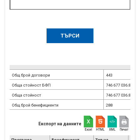
Общ брой договори
443
Обща стойност БФП
746 677 036.87
ев
Обща стойност
746 677 036.87
ев
Общ брой бенефициенти
288
Експорт на данните
Excel
HTML
XML
Печат
Програма
Бенефициент
Тип на
Вид 