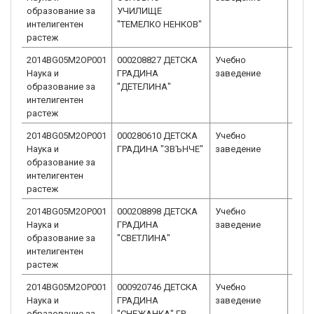
образование за
УЧИЛИЩЕ
интелигентен
"ТЕМЕЛКО НЕНКОВ"
растеж
2014BG05M2OP001
000208827 ДЕТСКА
Учебно
Детс
Наука и
ГРАДИНА
заведение
Детс
образование за
"ДЕТЕЛИНА"
интелигентен
растеж
2014BG05M2OP001
000280610 ДЕТСКА
Учебно
Детс
Наука и
ГРАДИНА "ЗВЪНЧЕ"
заведение
Детс
образование за
интелигентен
растеж
2014BG05M2OP001
000208898 ДЕТСКА
Учебно
Детс
Наука и
ГРАДИНА
заведение
Детс
образование за
"СВЕТЛИНА"
интелигентен
растеж
2014BG05M2OP001
000920746 ДЕТСКА
Учебно
Детс
Наука и
ГРАДИНА
заведение
Детс
образование за
"СНЕЖАНКА" ГР.