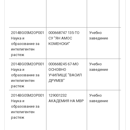
2014BG05M2OP001
000668747 135-ТО
Учебно
Учи
Наука и
СУ "ЯН АМОС
заведение
образование за
КОМЕНСКИ"
интелигентен
растеж
2014BG05M2OP001
000668245 67-МО
Учебно
Учи
Наука и
ОСНОВНО
заведение
образование за
УЧИЛИЩЕ "ВАСИЛ
интелигентен
ДРУМЕВ"
растеж
2014BG05M2OP001
129001232
Учебно
Висш
Наука и
АКАДЕМИЯ НА МВР
заведение
унив
образование за
интелигентен
растеж