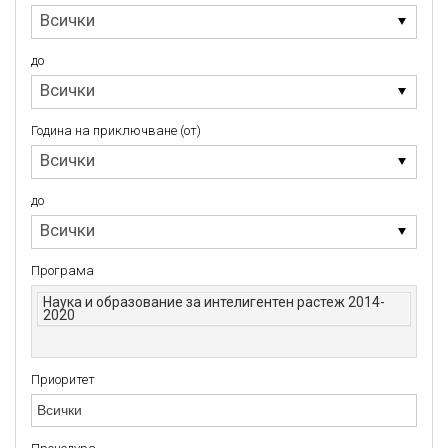
Година
Всички
на
стартиране
(от)
до
до
Всички
Година на приключване (от)
Година
Всички
на
приключване
(от)
до
до
Всички
Програма
Наука и образование за интелигентен растеж 2014-
2020
Приоритет
Приоритет