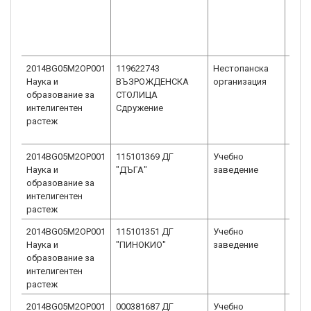
2014BG05M2OP001
119622743
Нестопанска
Сдру
Наука и
ВЪЗРОЖДЕНСКА
организация
обще
образование за
СТОЛИЦА
полз
интелигентен
Сдружение
растеж
2014BG05M2OP001
115101369 ДГ
Учебно
Детс
Наука и
"ДЪГА"
заведение
Детс
образование за
интелигентен
растеж
2014BG05M2OP001
115101351 ДГ
Учебно
Детс
Наука и
"ПИНОКИО"
заведение
Детс
образование за
интелигентен
растеж
2014BG05M2OP001
000381687 ДГ
Учебно
Детс