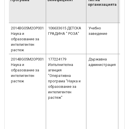
организацията
орга
2014BG05M2OP001
106633615 ДЕТСКА
Учебно
Детс
Наука и
ГРАДИНА " РОЗА"
заведение
Детс
образование за
интелигентен
растеж
2014BG05M2OP001
177224179
Държавна
Изпъ
Наука и
Изпълнителна
администрация
аген
образование за
агенция
адми
интелигентен
"Оперативна
стру
растеж
програма "Наука и
създ
образование за
норм
интелигентен
растеж"