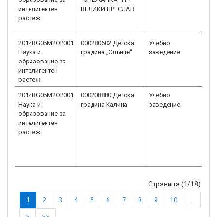
интелигентен
ВЕЛИКИ ПРЕСЛАВ
растеж
2014BG05M2OP001
000280602 Детска
Учебно
Детс
Наука и
градина „Слънце“
заведение
Детс
образование за
интелигентен
растеж
2014BG05M2OP001
000208880 Детска
Учебно
Детс
Наука и
градина Калина
заведение
Детс
образование за
интелигентен
растеж
Страница (1/18):
1
2
3
4
5
6
7
8
9
10
…
>
>>