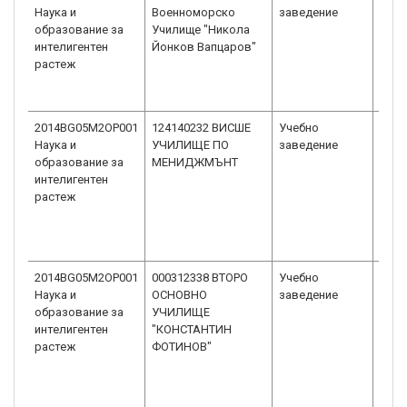
Наука и
Военноморско
заведение
унив
образование за
Училище "Никола
интелигентен
Йонков Вапцаров"
растеж
2014BG05M2OP001
124140232 ВИСШЕ
Учебно
Висш
Наука и
УЧИЛИЩЕ ПО
заведение
унив
образование за
МЕНИДЖМЪНТ
интелигентен
растеж
2014BG05M2OP001
000312338 ВТОРО
Учебно
Учи
Наука и
ОСНОВНО
заведение
образование за
УЧИЛИЩЕ
интелигентен
"КОНСТАНТИН
растеж
ФОТИНОВ"