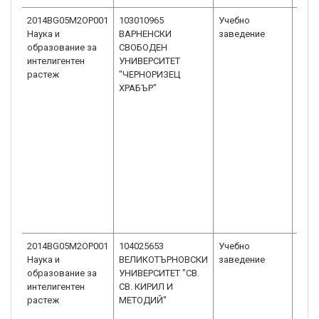
2014BG05M2OP001
103010965
Учебно
Висш
Наука и
ВАРНЕНСКИ
заведение
унив
образование за
СВОБОДЕН
интелигентен
УНИВЕРСИТЕТ
растеж
"ЧЕРНОРИЗЕЦ
ХРАБЪР"
2014BG05M2OP001
104025653
Учебно
Висш
Наука и
ВЕЛИКОТЪРНОВСКИ
заведение
унив
образование за
УНИВЕРСИТЕТ "СВ.
интелигентен
СВ. КИРИЛ И
растеж
МЕТОДИЙ"