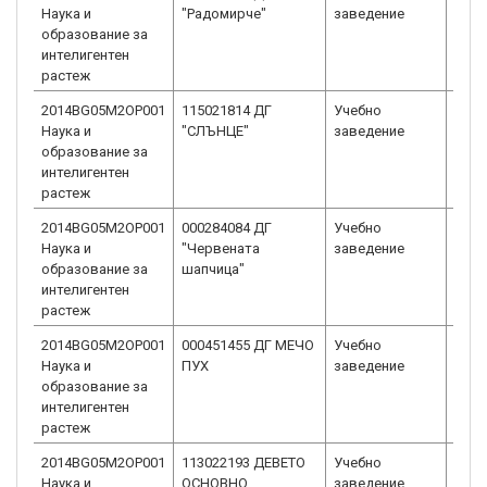
Наука и
"Радомирче"
заведение
Детс
образование за
интелигентен
растеж
2014BG05M2OP001
115021814 ДГ
Учебно
Детс
Наука и
"СЛЪНЦЕ"
заведение
Детс
образование за
интелигентен
растеж
2014BG05M2OP001
000284084 ДГ
Учебно
Детс
Наука и
"Червената
заведение
Детс
образование за
шапчица"
интелигентен
растеж
2014BG05M2OP001
000451455 ДГ МЕЧО
Учебно
Детс
Наука и
ПУХ
заведение
Детс
образование за
интелигентен
растеж
2014BG05M2OP001
113022193 ДЕВЕТО
Учебно
Учи
Наука и
ОСНОВНО
заведение