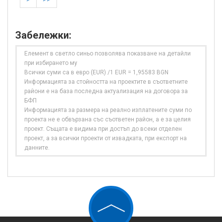
Забележки:
Елемент в светло синьо позволява показване на детайли
при избирането му
Всички суми са в евро (EUR) /1 EUR = 1,95583 BGN
Информацията за стойността на проектите в съответните
райони е на база последна актуализация на договора за
БФП
Информацията за размера на реално изплатените суми по
проекта не е обвързана със съответен район, а е за целия
проект. Същата е видима при достъп до всеки отделен
проект, а за всички проекти от извадката, при експорт на
данните.