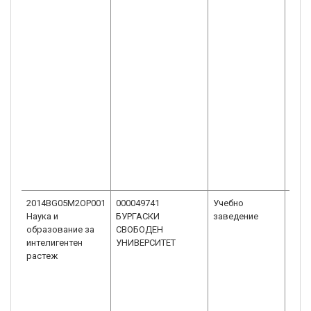
2014BG05M2OP001
000049741
Учебно
Висш
Наука и
БУРГАСКИ
заведение
унив
образование за
СВОБОДЕН
интелигентен
УНИВЕРСИТЕТ
растеж