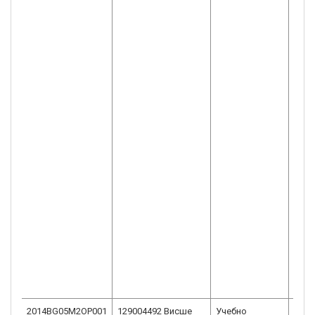
2014BG05M2OP001
129004492 Висше
Учебно
Висш