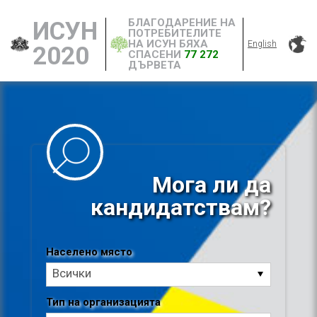
БЛАГОДАРЕНИЕ НА
ИСУН
ПОТРЕБИТЕЛИТЕ
НА ИСУН БЯХА
English
2020
СПАСЕНИ
77 272
ДЪРВЕТА
Мога ли да
кандидатствам?
Населено място
Населено
Всички
място
Тип на организацията