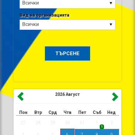
Тип
Всички
на
организацията
Вид на организацията
Вид
Всички
на
организацията
2026
Август
Пон
Втр
Срд
Чтв
Пет
Съб
Нед
27
28
29
30
31
1
2
1
3
4
5
6
7
8
9