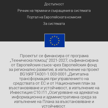
Достъпност
Речник на термини и съкращения в системата
Портал на Европейската комисия
За системата
Проектът се финансира от програма
„Техническа помощ” 2021-2027, съфинансирана
от Европейския съюз чрез Европейския фонд
за регионално развитие, в изпълнение на проект
BG16RFTA001-1.003-0001 „Дигитална
трансформация при управлението на
средствата от ЕС и от Националния план за
възстановяване и устойчивост, в изпълнение на
Инвестиция C10.I11 „Осигуряване на адекватна
информационна и административна среда за
изпълнение на Плана за възстановяване и
устойчивост.