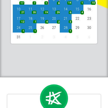
17
7
1
14
1
10
8
10
11
12
13
14
15
16
27
35
19
29
6
4
17
18
19
20
21
22
23
12
7
4
2
3
24
25
26
27
28
29
30
1
1
1
31
1
2
3
4
5
6