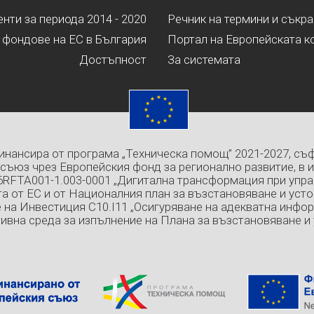
ти за периода 2014 - 2020
Речник на термини и съкр
 фондове на ЕС в България
Портал на Европейската к
Достъпност
За системата
инансира от програма „Техническа помощ” 2021-2027, съ
съюз чрез Европейския фонд за регионално развитие, в 
6RFTA001-1.003-0001 „Дигитална трансформация при упра
а от ЕС и от Националния план за възстановяване и усто
 на Инвестиция C10.I11 „Осигуряване на адекватна инфо
ивна среда за изпълнение на Плана за възстановяване и 