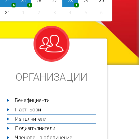
24
25
26
27
28
29
30
4
1
1
31
1
2
3
4
5
6
ОРГАНИЗАЦИИ
Бенефициенти
Партньори
Изпълнители
Подизпълнители
Членове на обединение