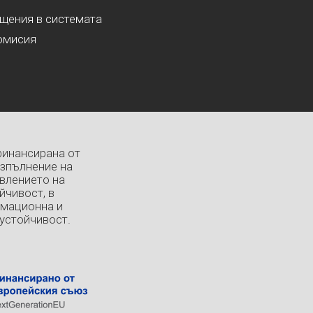
ащения в системата
омисия
финансирана от
изпълнение на
влението на
йчивост, в
рмационна и
устойчивост.