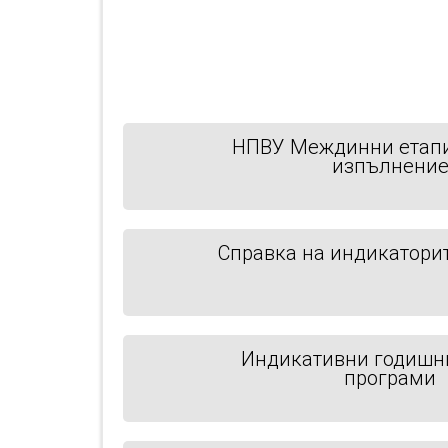
НПВУ Междинни етапи
изпълнени
Справка на индикаторит
Индикативни годишн
програми