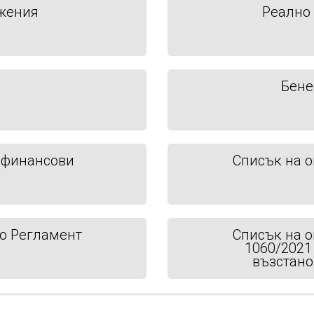
жения
Реално 
Бене
 финансови
Списък на о
по Регламент
Списък на о
1060/2021
възстано