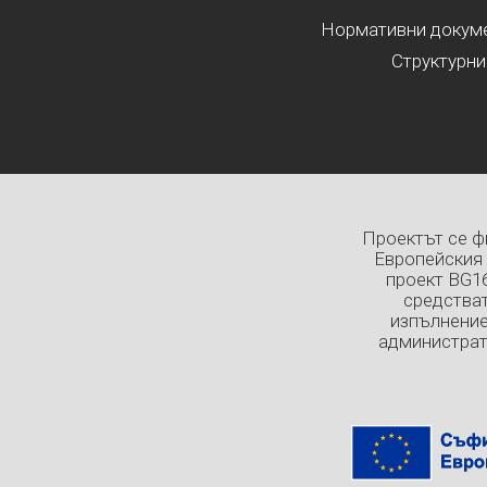
Нормативни докумен
Структурни
Проектът се ф
Европейския 
проект BG1
средстват
изпълнение
администрат