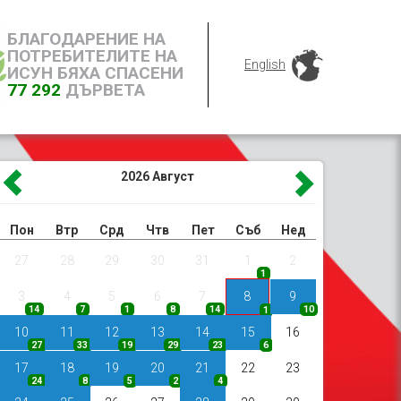
БЛАГОДАРЕНИЕ НА
ПОТРЕБИТЕЛИТЕ НА
English
ИСУН БЯХА СПАСЕНИ
77 292
ДЪРВЕТА
2026
Август
Пон
Втр
Срд
Чтв
Пет
Съб
Нед
27
28
29
30
31
1
2
1
3
4
5
6
7
8
9
14
7
1
8
14
10
1
10
11
12
13
14
15
16
27
33
19
29
23
6
17
18
19
20
21
22
23
24
8
5
2
4