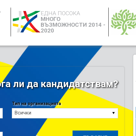
А
ЕДНА ПОСОКА
МНОГО
ВЪЗМОЖНОСТИ 2014 -
2020
га ли да кандидатствам?
Тип на организацията
Тип
Всички
на
организацията