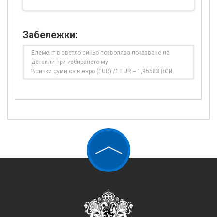
Забележки:
Елемент в светло синьо позволява показване на
детайли при избирането му
Всички суми са в евро (EUR) /1 EUR = 1,95583 BGN