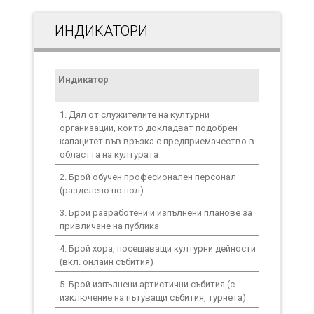
ИНДИКАТОРИ
Индикатор
Мерна
единица
1. Дял от служителите на културни
%
организации, които докладват подобрен
капацитет във връзка с предприемачество в
областта на културата
2. Брой обучен професионален персонал
Брой
(разделено по пол)
3. Брой разработени и изпълнени планове за
Брой
привличане на публика
4. Брой хора, посещаващи културни дейности
Брой
(вкл. онлайн събития)
5. Брой изпълнени артистични събития (с
Брой
изключение на пътуващи събития, турнета)