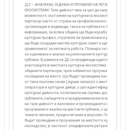
Д 2 – АНАЛИЗИ, ОЦЕНКИ И ПРОФИЛИ НА РЕГИОНАЛНИ КУ
ЕКОСИСТЕМИ: Тази дейност има за цел да направи “снимка
моментното състояние на културната екосистема на всяк
партньор както от страна на професионално-заетите в не
организации и индивиди, така и на публиката. На база при
информация, за всяка община ще бъде изработен дигитал
културен профил, стратегия за привличане и развиване на
ще бъде създаден местен културен съвет и ще бъде израб
правилникът за неговата работа. Планира се серия от ак
за оценяване и анализ на регионалните културни екосисте
публики. В рамките на Д2 се предвижда идентифициране н
участниците в местната културна екосистема с помощта н
общините-партньори, чрез кабинетно проучване, както и ч
посещения на място. Ще бъдат проведени качествени про
от типа пъзлови сесии (Jigsaw session) с местните култур
оператори и културни дейци, с цел идентифициране на тех
културни дейности, политиките им спрямо достъп и дости
публиките, капацитета и предприемаческите им познания. 
на тази дейност е заложено и провеждането на количест
проучвания и анализ на местните публики, с цел идентифи
техните желания, предпочитания и вкусове. Паралелно с 
бъдат проведени и проучвания за местното културно и ф
наследство, в частност специфичните ритуали и традиции