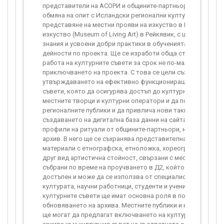
представители на АСОРИ и общините-партньори в Исландия
обмяна на опит с Исландски регионални културни съвети и
представяне на местни прояви на изкуство в Музея на жи
изкуство (Museum of Living Art) в Рейкявик, с цел прилаган
знания и усвоени добри практики в обученията и предишн
дейности по проекта. Ще се изработи обща стратегия за 
работа на културните съвети за срок не по-малък от 3 год
приключването на проекта. С това се цели създаването и
утвърждаването на ефективно функционираща мрежа от 
съвети, която да осигурява достъп до културни събития и 
местните творци и културни оператори и да поддържа инт
регионалните публики и да привлича нови такива. Д6 вкл
създаването на дигитална база данни на сайта на проекта 
профили на ритуали от общините-партньори, наречена Ди
архив. В него ще се съхранява представителна колекция о
материали с етнографска, етноложка, хореографска, фол
друг вид артистична стойност, свързани с местните ритуа
събрани по време на проучването в Д2, който ще бъде св
достъпен и може да се използва от специалисти в област
културата, научни работници, студенти и ученици и др. Чле
културните съвети ще имат основна роля в поддържането
обновяването на архива. Местните публики и културни оп
ще могат да предлагат включването на културно съдържа