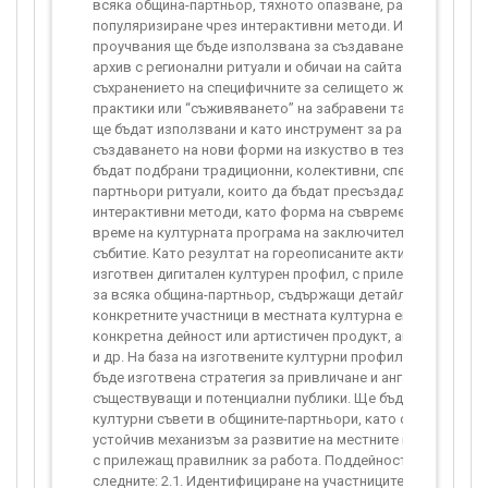
всяка община-партньор, тяхното опазване, развиване и
популяризиране чрез интерактивни методи. Информацията
проучвания ще бъде използвана за създаването на динам
архив с регионални ритуали и обичаи на сайта на проекта, 
съхранението на специфичните за селището живи културн
практики или “съживяването” на забравени такива. Проуч
ще бъдат използвани и като инструмент за развиване и у
създаването на нови форми на изкуство в тези региони. В
бъдат подбрани традиционни, колективни, специфични за 
партньори ритуали, които да бъдат пресъздадени чрез
интерактивни методи, като форма на съвременно изкуств
време на културната програма на заключителното нацио
събитие. Като резултат на гореописаните активности, ще 
изготвен дигитален културен профил, с прилежаща инфог
за всяка община-партньор, съдържащи детайлна информа
конкретните участници в местната културна екосистема, в
конкретна дейност или артистичен продукт, актуални пот
и др. На база на изготвените културни профили, за всяка 
бъде изготвена стратегия за привличане и ангажиране на
съществуващи и потенциални публики. Ще бъдат създаден
културни съвети в общините-партньори, като своеобразен
устойчив механизъм за развитие на местните културни ек
с прилежащ правилник за работа. Поддейностите по Дейно
следните: 2.1. Идентифициране на участниците в местната