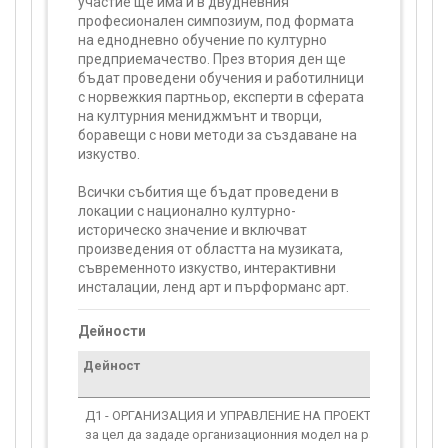
участие ще има и в двудневния
професионален симпозиум, под формата
на еднодневно обучение по културно
предприемачество. През втория ден ще
бъдат проведени обучения и работилници
с норвежкия партньор, експерти в сферата
на културния мениджмънт и творци,
боравещи с нови методи за създаване на
изкуство.
Всички събития ще бъдат проведени в
локации с национално културно-
историческо значение и включват
произведения от областта на музиката,
съвременното изкуство, интерактивни
инсталации, ленд арт и пърформанс арт.
Дейности
Дейност
Д1 - ОРГАНИЗАЦИЯ И УПРАВЛЕНИЕ НА ПРОЕКТА: Тази дейн
за цел да зададе организационния модел на работа за вс