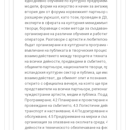
еднодневно обучение по културно предприемачество, нов
модели, форми на изкуство и начин за ангажиране на публ
втория ден от форума норвежкият партньор ще представ
разширен уъркшоп, като този, проведен в Д3, ще участва
експерти в сферата на културния мениджмънт, предприем
творци, боравещи с нови методи за създаване на изкуство
организиране на различни обучения и работилници за кул
оператори. Разговори с артисти и любителски работилни
бъдат организирани и в културната програма с цел активн
въвличане на публиката в творческия процес и стимулира
взаимодействието между творците и тяхната аудитория. 
на всички дейности, предвидени в събитието, участниците
общините-партньори, националните творци, представител
исландския културен сектор и публика, ще имат възможно
взаимодействат, да обменят опит и познания. Събитието 
открито с официална вечеря, на която ще присъстват
представители на всички партньори, регионални, национа
чуждестранни артисти, медии и публика. Поддейности: 4.1
Програмиране; 4.2 Планиране и проектиране на простран
провеждане на събитието; 4.3 Логистични дейности, свърз
транспорт и настаняване; 4.4 Подсигуряване на медицинс
обслужване; 4.5 Предприемане на мерки и създаване на
организация за опазване на околната среда; 4.6 Логистич
дейности и техническото обезпечаване на фестивалната 