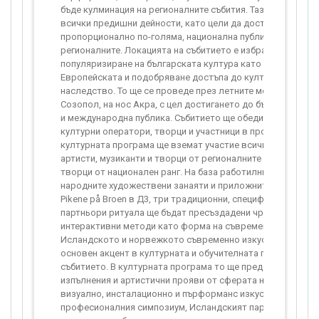
бъде кулминация на регионалните събития. Тази дейност 
всички предишни дейности, като цели да достигне до
пропорционално по-голяма, национална публика и да обед
регионалните. Локацията на събитието е избрана с цел
популяризиране на българската култура като неделима ча
Европейската и подобряване достъпа до културното ни
наследство. То ще се проведе през летните месеци, в общ
Созопол, на нос Акра, с цел достигането до българска, е
и международна публика. Събитието ще обедини всички па
културни оператори, творци и участници в проекта до мом
културната програма ще вземат участие всички регионал
артисти, музиканти и творци от регионалните събития, как
творци от национален ранг. На база работилниците с Музе
народните художествени занаяти и приложните изкуства -
Pikene på Broen в Д3, три традиционни, специфични за общ
партньори ритуала ще бъдат пресъздадени чрез използва
интерактивни методи като форма на съвременно изкуство
Исландското и норвежкото съвременно изкуство ще бъд
основен акцент в културната и обучителната програма на
събитието. В културната програма то ще представи музик
изпълнения и артистични прояви от сферата на съвремен
визуално, инсталационно и пърформанс изкуство. В прогр
професионалния симпозиум, Исландският партньор ще р