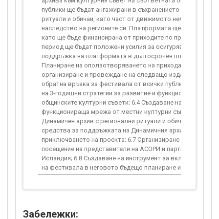
архива към културния съвет на съответната община. Така 
публики ще бъдат ангажирани в съхранението на традицио
ритуали и обичаи, като част от движимото нематериално 
наследство на регионите си. Платформата ще бъде поддърж
като ще бъде финансирана от приходите по проекта. След
период ще бъдат положени усилия за осигуряване на сред
поддръжка на платформата в дългосрочен план. Поддейно
Планиране на оползотворяването на прихода от фестивал
организиране и провеждане на следващо издание; 6.2 Съб
обратна връзка за фестивала от всички публики; 6.3 Разр
на 3-годишни стратегии за развитие и функциониране на
общинските културни съвети; 6.4 Създаване на съвместно
функционираща мрежа от местни културни съвети; 6.5 Съз
Динамичен архив с регионални ритуали и обичаи; 6.6 Осигу
средства за поддръжката на Динамичния архив за 5 г. сле
приключването на проекта; 6.7 Организиране на съвместн
посещение на представители на АСОРИ и партньорите по 
Исландия; 6.8 Създаване на инструмент за включване на 
на фестивала в неговото бъдещо планиране и програмира
Забележки: