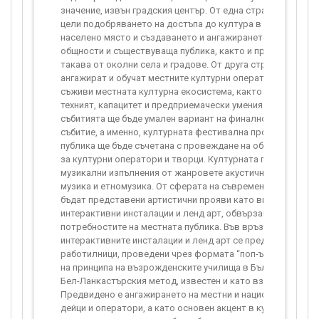
значение, извън градския център. От една страна, тази де
цели подобряването на достъпа до култура в даденото м
населено място и създаването и ангажирането на местнит
общности и съществуваща публика, както и привличането 
такава от околни села и градове. От друга страна, целта е
ангажират и обучат местните културни оператори и дейци, 
съживи местната културна екосистема, както и да се пов
техният, капацитет и предприемачески умения. Форматът 
събитията ще бъде умален вариант на финалното, заключ
събитие, а именно, културната фестивална програма за ш
публика ще бъде съчетана с провеждане на обучения и ра
за културни оператори и творци. Културната програма щ
музикални изпълнения от жанровете акустична музика, е
музика и етномузика. От сферата на съвременното изкуст
бъдат представени артистични прояви като визуално изку
интерактивни инсталации и ленд арт, обвързани с интерес
потребностите на местната публика. Във връзка с реализа
интерактивните инсталации и ленд арт се предвиждат тв
работилници, проведени чрез формата “поп-ъп взаимно у
на принципа на възрожденските училища в България, рабо
Бел-Ланкастърския метод, известен и като взаимоучителе
Предвидено е ангажирането на местни и национални култ
дейци и оператори, а като основен акцент в културната п