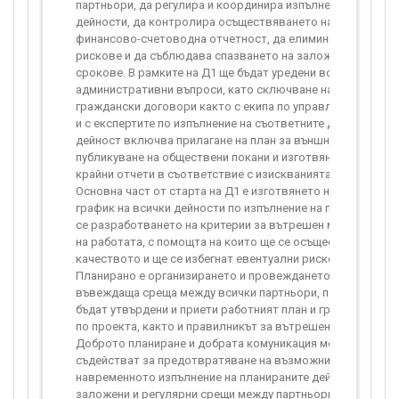
партньори, да регулира и координира изпълнението на за
дейности, да контролира осъществяването на своевреме
финансово-счетоводна отчетност, да елиминира евентуа
рискове и да съблюдава спазването на заложените врем
срокове. В рамките на Д1 ще бъдат уредени всички
административни въпроси, като сключване на трудови и
граждански договори както с екипа по управление на прое
и с експертите по изпълнение на съответните дейности. Та
дейност включва прилагане на план за външно възлагане 
публикуване на обществени покани и изготвянето на межд
крайни отчети в съответствие с изискванията на програм
Основна част от старта на Д1 е изготвянето на план на де
график на всички дейности по изпълнение на проекта. Пр
се разработването на критерии за вътрешен мониторинг 
на работата, с помощта на които ще се осъществи контро
качеството и ще се избегнат евентуални рискови фактори
Планирано е организирането и провеждането на една об
въвеждаща среща между всички партньори, по време на 
бъдат утвърдени и приети работният план и графикът на д
по проекта, както и правилникът за вътрешен мониторинг 
Доброто планиране и добрата комуникация между партнь
съдействат за предотвратяване на възможни рискове и
навременното изпълнение на планираните дейности. В Дей
заложени и регулярни срещи между партньорите и бенефи