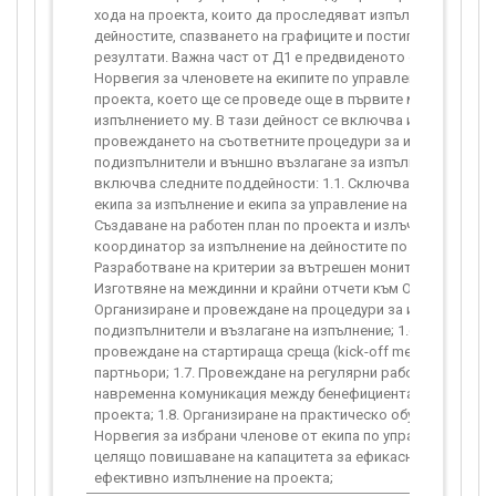
хода на проекта, които да проследяват изпълнението на
дейностите, спазването на графиците и постигането на з
резултати. Важна част от Д1 е предвиденото обучението 
Норвегия за членовете на екипите по управление и изпълн
проекта, което ще се проведе още в първите месеци от
изпълнението му. В тази дейност се включва и организира
провеждането на съответните процедури за избор на
подизпълнители и външно възлагане за изпълнение. Дейно
включва следните поддейности: 1.1. Сключване на догово
екипа за изпълнение и екипа за управление на проекта; 1.2.
Създаване на работен план по проекта и излъчване на мес
координатор за изпълнение на дейностите по проекта; 1.3.
Разработване на критерии за вътрешен мониторинг и оценк
Изготвяне на междинни и крайни отчети към Оператора; 1.
Организиране и провеждане на процедури за избор на
подизпълнители и възлагане на изпълнение; 1.6. Организир
провеждане на стартираща среща (kick-off meeting) за вс
партньори; 1.7. Провеждане на регулярни работни срещи и
навременна комуникация между бенефициента и партньор
проекта; 1.8. Организиране на практическо обучение на те
Норвегия за избрани членове от екипа по управление и из
целящо повишаване на капацитета за ефикасно управлени
ефективно изпълнение на проекта;