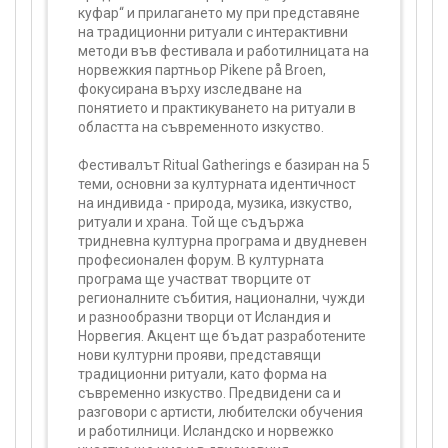
куфар“ и прилагането му при представяне
на традиционни ритуали с интерактивни
методи във фестивала и работилницата на
норвежкия партньор Pikene på Broen,
фокусирана върху изследване на
понятието и практикуването на ритуали в
областта на съвременното изкуство.
Фестивалът Ritual Gatherings е базиран на 5
теми, основни за културната идентичност
на индивида - природа, музика, изкуство,
ритуали и храна. Той ще съдържа
тридневна културна програма и двудневен
професионален форум. В културната
програма ще участват творците от
регионалните събития, национални, чужди
и разнообразни творци от Исландия и
Норвегия. Акцент ще бъдат разработените
нови културни прояви, представящи
традиционни ритуали, като форма на
съвременно изкуство. Предвидени са и
разговори с артисти, любителски обучения
и работилници. Исландско и норвежко