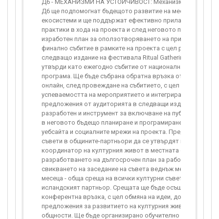
Д6 - МЕХАНИЗМИ НА УСТОЙЧИВОСТ: Механизмите за усто
Д6 ще подпомогнат бъдещото развитие на местните култу
екосистеми и ще поддържат ефективно прилаганите добр
практики в хода на проекта и след неговото приключване
изработен план за оползотворяването на прихода от пр
финално събитие в рамките на проекта с цел реализацият
следващо издание на фестивала Ritual Gatherings. Целта е 
утвърди като ежегодно събитие от националната културн
програма. Ще бъде събрана обратна връзка от всички пуб
онлайн, след провеждане на събитието, с цел оценка
успеваемостта на мероприятието и интегриране на препор
предложения от аудиторията в следващи издания. Ще бъ
разработен и инструмент за включване на публиката на 
в неговото бъдещо планиране и програмиране, като функц
уебсайта и социалните мрежи на проекта. Предвижда се к
съвети в общините-партньори да се утвърдят като устойчи
координатор на културния живот в местната общност, чр
разработването на дългосрочен план за работа. Предвиж
свикването на заседание на съвета веднъж месечно, а вед
месеца - обща среща на всички културни съвети, екипа на
исландският партньор. Срещата ще бъде осъществявана о
конферентна връзка, с цел обмяна на идеи, добри практик
предложения за развитието на културния живот на местн
общности. Ще бъде организирано обучително посещение н