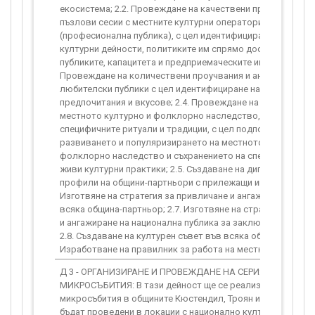
екосистема; 2.2. Провеждане на качествени проучвания от
пъзлови сесии с местните културни оператори и културни
(професионална публика), с цел идентифициране на технит
културни дейности, политиките им спрямо достъп и дости
публиките, капацитета и предприемаческите им познания; 2
Провеждане на количествени проучвания и анализ на мес
любителски публики с цел идентифициране на техните жел
предпочитания и вкусове; 2.4. Провеждане на проучвания 
местното културно и фолклорно наследство, в частност
специфичните ритуали и традиции, с цел подпомагане опа
развиването и популяризирането на местното културно и
фолклорно наследство и съхранението на специфични ре
живи културни практики; 2.5. Създаване на дигитални култ
профили на общини-партньори с прилежащи инфографики; 
Изготвяне на стратегия за привличане и ангажиране на пу
всяка община-партньор; 2.7. Изготвяне на стратегия за п
и ангажиране на национална публика за заключителното с
2.8. Създаване на културен съвет във всяка община-партньо
Изработване на правилник за работа на местните културн
Д 3 - ОРГАНИЗИРАНЕ И ПРОВЕЖДАНЕ НА СЕРИЯ ОТ РЕГИО
МИКРОСЪБИТИЯ: В тази дейност ще се реализират регион
микросъбития в общините Кюстендил, Троян и Шумен. Съб
бъдат проведени в локации с национално културно-истор