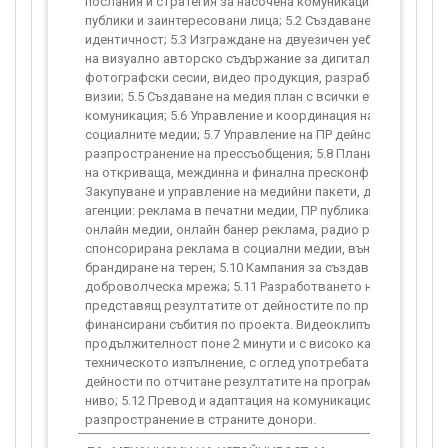
послания и стратегия за насочена комуникация към отдел
публики и заинтересовани лица; 5.2 Създаване на визуална
идентичност; 5.3 Изграждане на двуезичен уеб сайт; 5.4 С
на визуално авторско съдържание за дигитални канали –
фотографски сесии, видео продукция, разработване на к
визии; 5.5 Създаване на медия план с всички етапи и форм
комуникация; 5.6 Управление и координация на комуникаци
социалните медии; 5.7 Управление на ПР дейности и
разпространение на прессъобщения; 5.8 Планиране и про
на откриваща, междинна и финална пресконференция; 5.9
Закупуване и управление на медийни пакети, директно и п
агенции: реклама в печатни медии, ПР публикации в печатн
онлайн медии, онлайн банер реклама, радио реклама,
спонсорирана реклама в социални медии, външна реклама
брандиране на терен; 5.10 Кампания за създаване и управл
доброволческа мрежа; 5.11 Разработването на видеоклип
представящ резултатите от дейностите по проекта, в т.ч.
финансирани събития по проекта. Видеоклипът следва да 
продължителност поне 2 минути и с високо качество на
техническото изпълнение, с оглед употребата му и за пос
дейности по отчитане резултатите на програмно и национ
ниво; 5.12 Превод и адаптация на комуникационни материа
разпространение в страните донори.