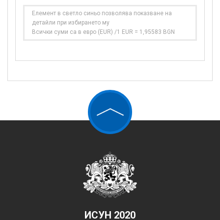
Елемент в светло синьо позволява показване на
детайли при избирането му
Всички суми са в евро (EUR) /1 EUR = 1,95583 BGN
ИСУН 2020