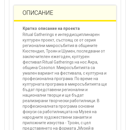
ОПИСАНИЕ
Кратко описание на проекта
Ritual Gatherings е интердисциплинарен
културен проект, състоящ се от серия
регионални микросъбития в общините
Кюстендил, Троян и Шумен, последвани от
заключителен ежегоден, културен
фестивал Ritual Gatherings на нос Акра,
община Созопол. Микросъбитията са
умален вариант на фестивала, с културна и
професионална програма. По време на
културната програма в микросъбитията ще
бъдат представени регионални и
национални творци и ще бъдат
реализирани творчески работилници. В
професионалната програма основни
фокуси са работилницата на Музея на
народните художествени занаяти и
приложните изкуства - Троян, с цел
представянето на формата „Музей в