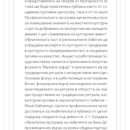
е представянето на творби от българското съвременно из
това ще бъде привлечена публика както от големите
административни центрове, така и от по-малките населен
Професионалната програма ще включва провеждане на о
за повишаване знанията на местните културни оператори
с цел подобряване на експертния им капацитет, предприе
умения с цел съживяване на културния живот в региона.
Обучителната част в регионалните събития ще бъде воден
утвърдени експерти по културното предприемачество (в
в културното предприемачество) и създаване на нови фо
прояви на изкуство. Акцент е работилницата на Музея на 
художествени занаяти и приложните изкуства - Троян, пр
формата “Музей в куфар” и прилагането му при представя
традиционни ритуали с интерактивни методи във фестива
Основен фокус е и работилницата на Норвежкия партньор 
Broen, фокусирана върху изследване на понятието и
практикуването на ритуали в областта на съвременното и
цел представяне на традиционни ритуали, като новаторс
културни прояви в заключителното събитие – културен ф
Ritual Gatherings. Цялата професионална програма ще бъд
достъпна и за любителската публика от цялата страна. Д
съдържа следните под-дейности: 3.1. Създаване на култур
обучителна програма за събитията на база Д2 3.2. Закупув
прожекционен екран за всяка община-партньор 3.3. Подго