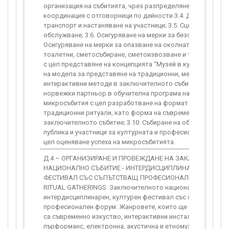
организация на събитията, чрез разпределяне на задълже
координация с отговорници по дейности 3.4. Дейности, св
транспорт и настаняване на участници; 3.5. Сцени и технич
обслужване; 3.6. Осигуряване на мерки за безопасност; 3.7
Осигуряване на мерки за опазване на околната среда (хи
тоалетни, сметосъбиране, сметоизвозване и т.н.) 3.8. Раб
с цел представяне на концепцията “Музей в куфар” и ада
на модела за представяне на традиционни, местни ритуал
интерактивни методи в заключителното събитие; 3.9. Учас
норвежки партньор в обучителна програма на регионални
микросъбития с цел разработване на формат за представ
традиционни ритуали, като форма на съвременно изкуство
заключителното събитие; 3.10. Събиране на обратна връзк
публика и участници за културната и професионална прогр
цел оценяване успеха на микросъбитията.
Д 4 – ОРГАНИЗИРАНЕ И ПРОВЕЖДАНЕ НА ЗАКЛЮЧИТЕЛНО
НАЦИОНАЛНО СЪБИТИЕ - ИНТЕРДИСЦИПЛИНАРЕН, КУЛТУ
ФЕСТИВАЛ СЪС СЪПЪТСТВАЩ ПРОФЕСИОНАЛЕН СИМПОЗИ
RITUAL GATHERINGS: Заключителното национално събитие
интердисциплинарен, културен фестивал със съпътстващ
професионален форум. Жанровете, които ще бъдат предс
са съвременно изкуство, интерактивни инсталации, ленд а
пърформанс, електронна, акустична и етномузика. Фести