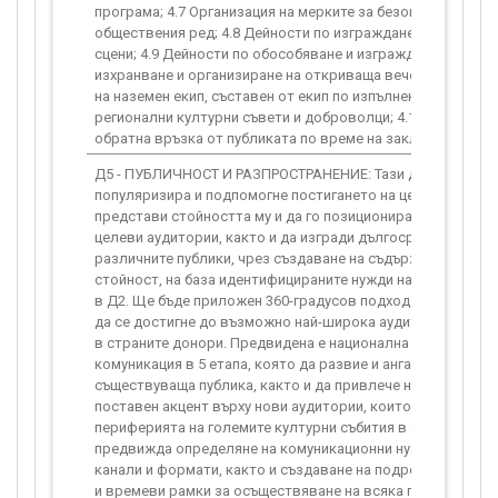
програма; 4.7 Организация на мерките за безопасност и оп
обществения ред; 4.8 Дейности по изграждане и обособяв
сцени; 4.9 Дейности по обособяване и изграждане на зона 
изхранване и организиране на откриваща вечеря; 4.10 Уп
на наземен екип, съставен от екип по изпълнение на проек
регионални културни съвети и доброволци; 4.11 Събиране 
обратна връзка от публиката по време на заключителното
Д5 - ПУБЛИЧНОСТ И РАЗПРОСТРАНЕНИЕ: Тази дейност цели
популяризира и подпомогне постигането на целите на прое
представи стойността му и да го позиционира сред основ
целеви аудитории, както и да изгради дългосрочни отнош
различните публики, чрез създаване на съдържание с доб
стойност, на база идентифицираните нужди на различните
в Д2. Ще бъде приложен 360-градусов подход за комуникац
да се достигне до възможно най-широка аудитория, вклю
в страните донори. Предвидена е национална и регионалн
комуникация в 5 етапа, която да развие и ангажира вече
съществуваща публика, както и да привлече нова. Ще бъд
поставен акцент върху нови аудитории, които остават в
периферията на големите културни събития в страната. Д
предвижда определяне на комуникационни нужди, цели, п
канали и формати, както и създаване на подробен план за
и времеви рамки за осъществяване на всяка поддейност. 