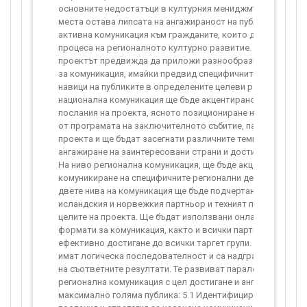
основните недостатъци в културния мениджмънт в малки 
места остава липсата на ангажираност на публиките и нас
активна комуникация към гражданите, които да бъдат при
процеса на регионалното културно развитие. Именно зат
проектът предвижда да приложи разнообразни канали и
за комуникация, имайки предвид специфичните потребнос
навици на публиките в определените целеви райони. На ни
национална комуникация ще бъде акцентирано върху осно
послания на проекта, ясното позициониране на отделните
от програмата на заключителното събитие, партньорите 
проекта и ще бъдат засегнати различните теми, с които се
ангажиране на заинтересовани страни и достигане до нови
На ниво регионална комуникация, ще бъде акцентирано въ
комуникиране на специфичните регионални дейности и съб
двете нива на комуникация ще бъде подчертано участието
исландския и норвежкия партньор и техният принос за по
целите на проекта. Ще бъдат използвани онлайн и офлайн
формати за комуникация, както и всички партньорски кан
ефективно достигане до всички таргет групи. Поддейност
имат логическа последователност и са надграждащи за п
на съответните резултати. Те развиват паралелна национ
регионална комуникация с цел достигане и ангажиране на
максимално голяма публика: 5.1 Идентифициране на осно