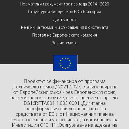
Нормативни документи за периода 2014 - 2020
Структурни фондове на ЕС в България
Достъпност
Речник на термини и съкращения в системата
Портал на Европейската комисия
За системата
Проектът се финансира от програма
„Техническа помощ” 2021-2027, съфинансирана
от Европейския съюз чрез Европейския фонд
за регионално развитие, в изпълнение на проект
BG16RFTA001-1.003-0001 „Дигитална
трансформация при управлението на
средствата от ЕС и от Националния план за
възстановяване и устойчивост, в изпълнение на
Инвестиция C10.I11 „Осигуряване на адекватна