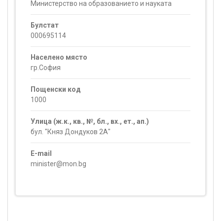
Министерство на образованието и науката
Булстат
000695114
Населено място
гр.София
Пощенски код
1000
Улица (ж.к., кв., №, бл., вх., ет., ап.)
бул. "Княз Дондуков 2А"
E-mail
minister@mon.bg