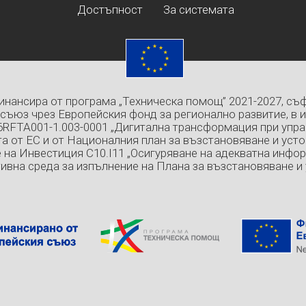
Достъпност
За системата
инансира от програма „Техническа помощ” 2021-2027, съ
съюз чрез Европейския фонд за регионално развитие, в 
6RFTA001-1.003-0001 „Дигитална трансформация при упра
а от ЕС и от Националния план за възстановяване и усто
 на Инвестиция C10.I11 „Осигуряване на адекватна инфо
ивна среда за изпълнение на Плана за възстановяване и 