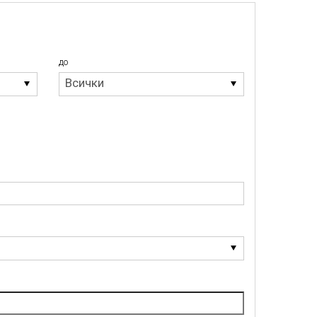
до
до
Всички