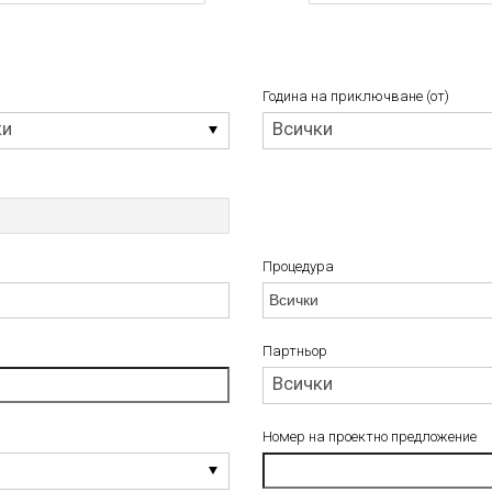
Година на приключване (от)
Година
ки
Всички
на
приключване
(от)
Процедура
Процедура
Партньор
Партньор
Всички
Номер на проектно предложение