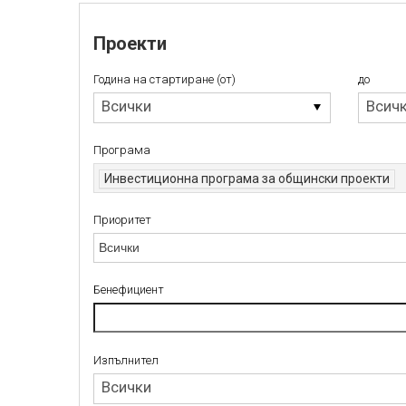
Проекти
Година на стартиране (от)
до
Година
до
Всички
Всич
на
стартиране
Програма
(от)
Инвестиционна програма за общински проекти
Приоритет
Приоритет
Бенефициент
Изпълнител
Изпълнител
Всички