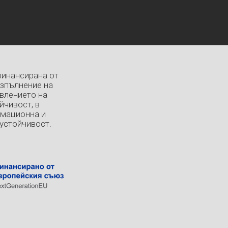
финансирана от
изпълнение на
влението на
йчивост, в
рмационна и
устойчивост.