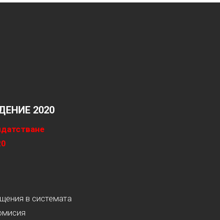
ЕНИЕ 2020
идатстване
20
ащения в системата
омисия