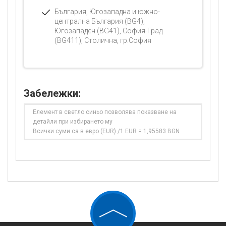
България, Югозападна и южно-
централна България (BG4),
Югозападен (BG41), София-Град
(BG411), Столична, гр.София
Забележки:
Елемент в светло синьо позволява показване на
детайли при избирането му
Всички суми са в евро (EUR) /1 EUR = 1,95583 BGN