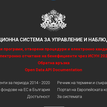
ИОННА СИСТЕМА ЗА УПРАВЛЕНИЕ И НАБЛЮД
и програми, отворени процедури и електронно канд
лектронно отчитане на бенефициенти чрез ИСУН 20
Обратна връзка
Open Data API Documentation
ти за периода 2014 - 2020
Речник на термини и съкр
 фондове на ЕС в България
Портал на Европейската к
Достъпност
За системата