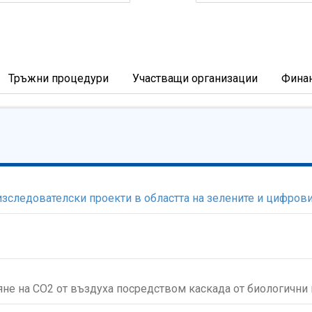
Тръжни процедури
Участващи организации
Фина
зследователски проекти в областта на зелените и цифровит
яне на СО2 от въздуха посредством каскада от биологичн