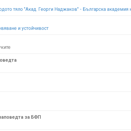
рдото тяло "Акад. Георги Наджаков" - Българска академия 
овяване и устойчивост
уките
поведта
/заповедта за БФП