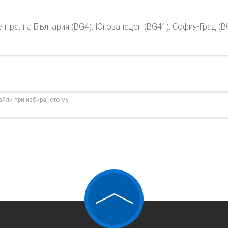
трална България (BG4), Югозападен (BG41), София-Град (BG
айли при избирането му