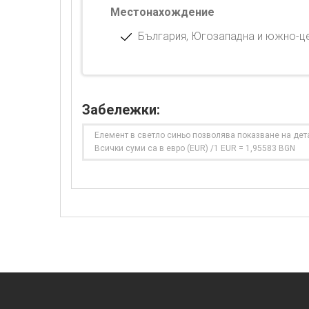
Местонахождение
България, Югозападна и южно-цен
Забележки:
Елемент в светло синьо позволява показване на дет
Всички суми са в евро (EUR) /1 EUR = 1,95583 BGN