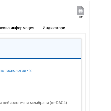
Print
нсова информация
Индикатори
е технологии - 2
и и небиологични мембрани (m-DAC4)