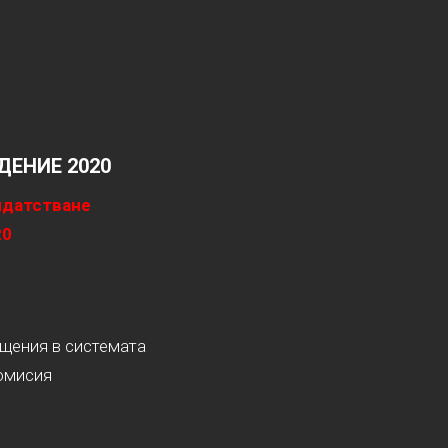
ЕНИЕ 2020
идатстване
20
ащения в системата
омисия