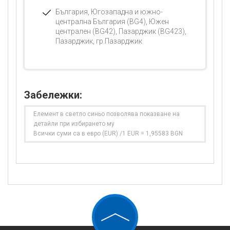
България, Югозападна и южно-
централна България (BG4), Южен
централен (BG42), Пазарджик (BG423),
Пазарджик, гр.Пазарджик
Забележки:
Елемент в светло синьо позволява показване на
детайли при избирането му
Всички суми са в евро (EUR) /1 EUR = 1,95583 BGN