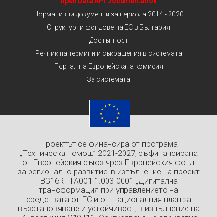
Open Data API Documentation
Нормативни документи за периода 2014 - 2020
Структурни фондове на ЕС в България
Достъпност
Речник на термини и съкращения в системата
Портал на Европейската комисия
За системата
Проектът се финансира от програма
„Техническа помощ” 2021-2027, съфинансирана
от Европейския съюз чрез Европейския фонд
за регионално развитие, в изпълнение на проект
BG16RFTA001-1.003-0001 „Дигитална
трансформация при управлението на
средствата от ЕС и от Националния план за
възстановяване и устойчивост, в изпълнение на