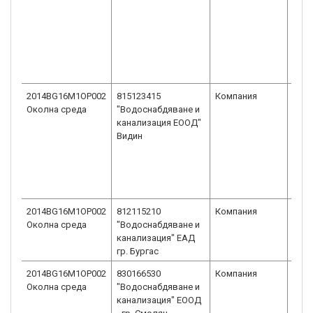
2014BG16M1OP002
815123415
Компания
Едн
Околна среда
"Водоснабдяване и
друж
канализация ЕООД"
огра
Видин
отг
ЕОО
2014BG16M1OP002
812115210
Компания
Едн
Околна среда
"Водоснабдяване и
акц
канализация" ЕАД
дру
гр. Бургас
2014BG16M1OP002
830166530
Компания
Едн
Околна среда
"Водоснабдяване и
друж
канализация" ЕООД
огра