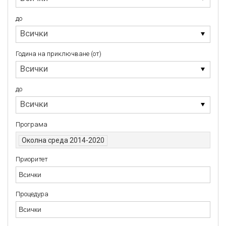
на
стартиране
(от)
до
до
Всички
Година на приключване (от)
Година
Всички
на
приключване
(от)
до
до
Всички
Програма
Околна среда 2014-2020
Приоритет
Приоритет
Процедура
Процедура