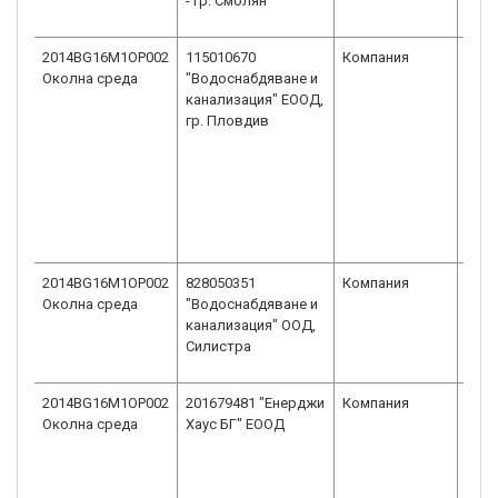
- гр. Смолян
отг
ЕОО
2014BG16M1OP002
115010670
Компания
Едн
Околна среда
"Водоснабдяване и
друж
канализация" ЕООД,
огра
гр. Пловдив
отг
ЕОО
2014BG16M1OP002
828050351
Компания
Дру
Околна среда
"Водоснабдяване и
огра
канализация" ООД,
отг
Силистра
ООД
2014BG16M1OP002
201679481 "Енерджи
Компания
Едн
Околна среда
Хаус БГ" ЕООД
друж
огра
отг
ЕОО