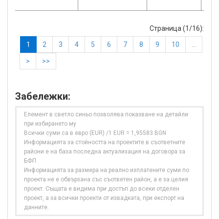
Страница (1/16):
1
2
3
4
5
6
7
8
9
10
…
>
>>
Забележки:
Елемент в светло синьо позволява показване на детайли
при избирането му
Всички суми са в евро (EUR) /1 EUR = 1,95583 BGN
Информацията за стойността на проектите в съответните
райони е на база последна актуализация на договора за
БФП
Информацията за размера на реално изплатените суми по
проекта не е обвързана със съответен район, а е за целия
проект. Същата е видима при достъп до всеки отделен
проект, а за всички проекти от извадката, при експорт на
данните.