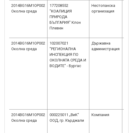
2014BG16M1OP002
177208552
Нестопанска
Сдру
Околна среда
"КОАЛИЦИЯ
организация
общ
ПРИРОДА
пол
БЪЛГАРИЯ" Клон
Плевен
2014BG16M1OP002
102007021
Държавна
Изпъ
Околна среда
"РЕГИОНАЛНА
администрация
аген
ИНСПЕКЦИЯ ПО
адм
ОКОЛНАТА СРЕДА И
стру
ВОДИТЕ" - Бургас
създ
норм
2014BG16M1OP002
000225011 „ВиК“
Компания
Дру
Околна среда
ООД, гр. Кърджали
огра
отг
ООД