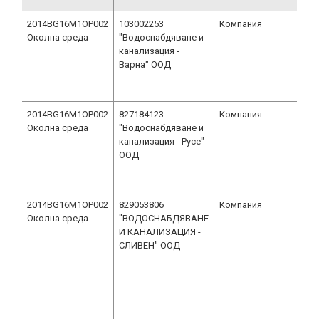
2014BG16M1OP002
103002253
Компания
Дру
Околна среда
"Водоснабдяване и
огра
канализация -
отг
Варна" ООД
ООД
2014BG16M1OP002
827184123
Компания
Дру
Околна среда
"Водоснабдяване и
огра
канализация - Русе"
отг
ООД
ООД
2014BG16M1OP002
829053806
Компания
Дру
Околна среда
"ВОДОСНАБДЯВАНЕ
огра
И КАНАЛИЗАЦИЯ -
отг
СЛИВЕН" ООД
ООД