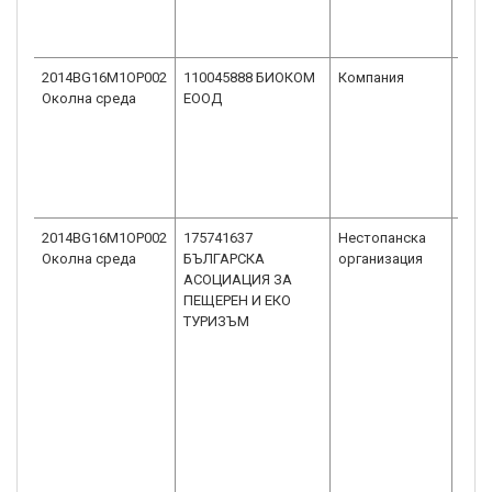
2014BG16M1OP002
110045888 БИОКОМ
Компания
Едн
Околна среда
ЕООД
друж
огра
отг
ЕОО
2014BG16M1OP002
175741637
Нестопанска
Сдру
Околна среда
БЪЛГАРСКА
организация
общ
АСОЦИАЦИЯ ЗА
пол
ПЕЩЕРЕН И ЕКО
ТУРИЗЪМ