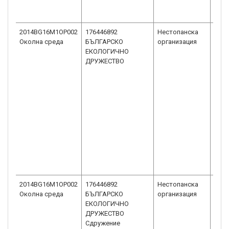
2014BG16M1OP002
176446892
Нестопанска
Сдру
Околна среда
БЪЛГАРСКО
организация
общ
ЕКОЛОГИЧНО
пол
ДРУЖЕСТВО
2014BG16M1OP002
176446892
Нестопанска
Сдру
Околна среда
БЪЛГАРСКО
организация
общ
ЕКОЛОГИЧНО
пол
ДРУЖЕСТВО
Сдружение