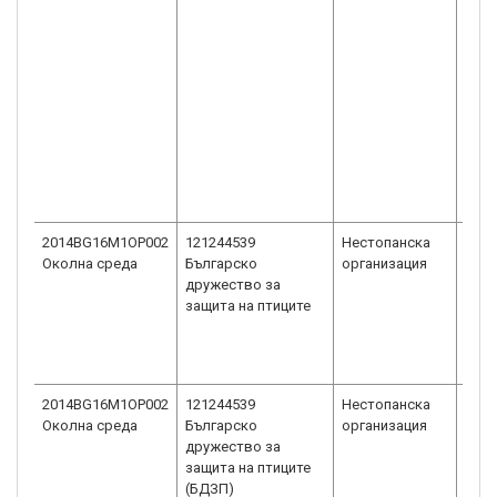
2014BG16M1OP002
121244539
Нестопанска
Сдру
Околна среда
Българско
организация
общ
дружество за
пол
защита на птиците
2014BG16M1OP002
121244539
Нестопанска
Сдру
Околна среда
Българско
организация
общ
дружество за
пол
защита на птиците
(БДЗП)