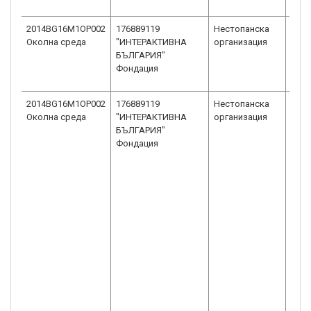
2014BG16M1OP002
176889119
Нестопанска
Сдру
Околна среда
"ИНТЕРАКТИВНА
организация
общ
БЪЛГАРИЯ"
пол
Фондация
2014BG16M1OP002
176889119
Нестопанска
Сдру
Околна среда
"ИНТЕРАКТИВНА
организация
общ
БЪЛГАРИЯ"
пол
Фондация