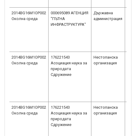
2014BG16M1OP002
000695089 АГЕНЦИЯ
Държавна
Друг
Околна среда
"ПЪТНА
администрация
адм
ИНФРАСТРУКТУРА"
2014BG16M1OP002
176221543
Нестопанска
Сдру
Околна среда
Асоциация наука за
организация
общ
природата
пол
Сдружение
2014BG16M1OP002
176221543
Нестопанска
Сдру
Околна среда
Асоциация наука за
организация
общ
природата
пол
Сдружение