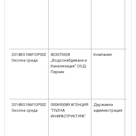
2014BG16M1OP002
823073638
Компания
Дру
Околна среда
„Водоснабдяване и
огра
Канализация“ ООД-
отг
Перник
ООД
2014BG16M1OP002
000695089 АГЕНЦИЯ
Държавна
Друг
Околна среда
"ПЪТНА
администрация
адм
ИНФРАСТРУКТУРА"