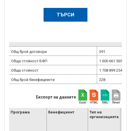
Общ брой договори
391
Обща стойност БФП
1 600 661 569.57
е
Обща стойност
1 708 899 254.77
е
Общ брой бенефициенти
228
Експорт на данните
Excel
HTML
XML
Печат
Програма
Бенефициент
Тип на
Вид 
организацията
орга