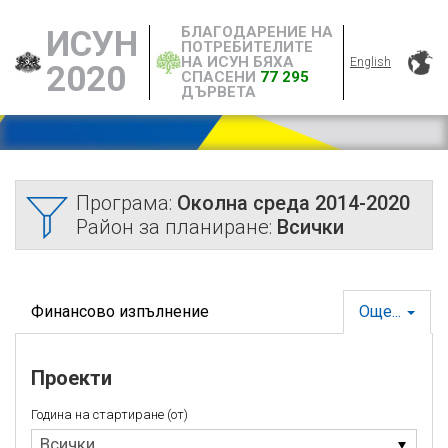
БЛАГОДАРЕНИЕ НА
ИСУН
ПОТРЕБИТЕЛИТЕ
НА ИСУН БЯХА
English
2020
СПАСЕНИ
77 295
ДЪРВЕТА
Програма:
Околна среда 2014-2020
Район за планиране:
Всички
Финансово изпълнение
Още...
Проекти
Година на стартиране (от)
Година
Всички