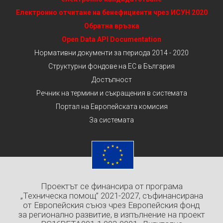
Електронно отчитане на бенефициенти чрез ИСУН 2020
Обратна връзка
Open Data API Documentation
Нормативни документи за периода 2014 - 2020
Структурни фондове на ЕС в България
Достъпност
Речник на термини и съкращения в системата
Портал на Европейската комисия
За системата
Проектът се финансира от програма
„Техническа помощ” 2021-2027, съфинансирана
от Европейския съюз чрез Европейския фонд
за регионално развитие, в изпълнение на проект