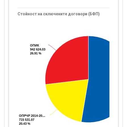
Стойност на сключените договори (БФП)
ОПИК
ОПИК
942 624.03
942 624.03
26.91 %
26.91 %
ОПРЧР 2014-20…
ОПРЧР 2014-20…
715 531.07
715 531.07
20.43 %
20.43 %