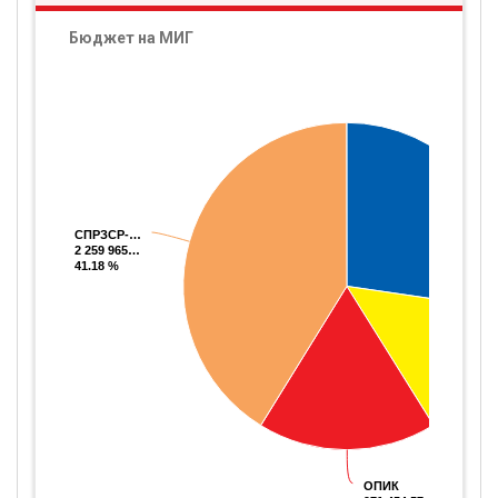
Бюджет на МИГ
СПРЗСР-…
СПРЗСР-…
2 259 965…
2 259 965…
41.18 %
41.18 %
ОПИК
ОПИК