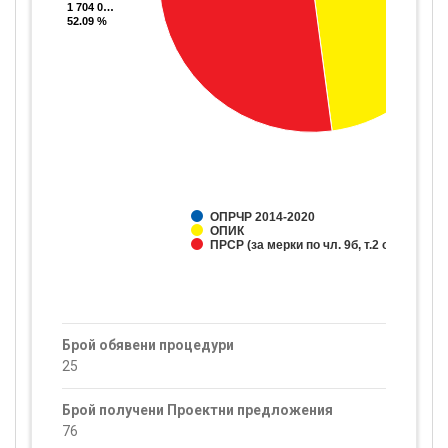
1 704 0…
1 704 0…
52.09 %
52.09 %
ОПРЧР 2014-2020
ОПИК
ПРСР (за мерки по чл. 9б, т.2 от ЗПЗП)
Брой обявени процедури
25
Брой получени Проектни предложения
76