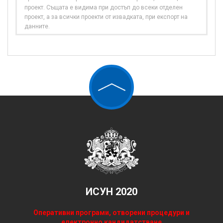
проект. Същата е видима при достъп до всеки отделен
проект, а за всички проекти от извадката, при експорт на
данните.
ИСУН 2020
Оперативни програми, отворени процедури и
електронно кандидатстване