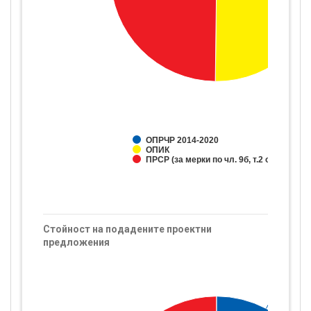
ОПРЧР 2014-2020
ОПИК
ПРСР (за мерки по чл. 9б, т.2 от ЗПЗП)
Стойност на подадените проектни
предложения
ОПРЧР
ОПРЧР
1 897 
1 897 