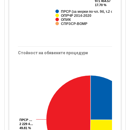
971 454.57
971 454.57
17.70 %
17.70 %
ПРСР (за мерки по чл. 9б, т.2 от ЗПЗП)
ОПРЧР 2014-2020
ОПИК
СПРЗСР-ВОМР
Стойност на обявените процедури
ПРСР …
ПРСР …
2 229 4…
2 229 4…
49.81 %
49.81 %