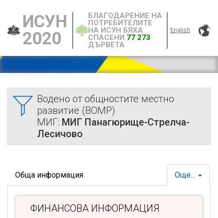
БЛАГОДАРЕНИЕ НА
ИСУН
ПОТРЕБИТЕЛИТЕ
НА ИСУН БЯХА
English
2020
СПАСЕНИ
77 273
ДЪРВЕТА
Водено от общностите местно
развитие (ВОМР)
МИГ:
МИГ Панагюрище-Стрелча-
Лесичово
Обща информация
Още...
ФИНАНСОВА ИНФОРМАЦИЯ