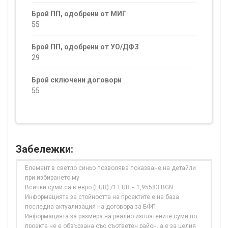
Брой ПП, одобрени от МИГ
55
Брой ПП, одобрени от УО/ДФЗ
29
Брой сключени договори
55
Забележки:
Елемент в светло синьо позволява показване на детайли
при избирането му
Всички суми са в евро (EUR) /1 EUR = 1,95583 BGN
Информацията за стойността на проектите е на база
последна актуализация на договора за БФП
Информацията за размера на реално изплатените суми по
проекта не е обвързана със съответен район, а е за целия