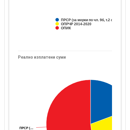
ПРСР (за мерки по чл. 9б, т.2 от ЗПЗП)
ОПРЧР 2014-2020
ОПИК
Реално изплатени суми
ОП
ОП
633
633
19
19
ПРСР (…
ПРСР (…