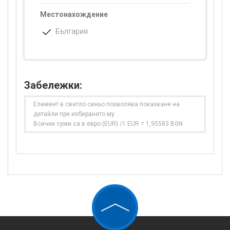
Местонахождение
България
Забележки:
Елемент в светло синьо позволява показване на
детайли при избирането му
Всички суми са в евро (EUR) /1 EUR = 1,95583 BGN