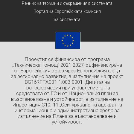
Речник на термини и съкращения в системата
Портал на Европейската комисия
За системата
Проектът се финансира от програма
„Техническа помощ” 2021-2027, съфинансирана
от Европейския съюз чрез Европейския фонд
за регионално развитие, в изпълнение на проект
BG16RFTA001-1.003-0001 „Дигитална
трансформация при управлението на
средствата от ЕС и от Националния план за
възстановяване и устойчивост, в изпълнение на
Инвестиция C10.I11 „Осигуряване на адекватна
информационна и административна среда за
изпълнение на Плана за възстановяване и
устойчивост.