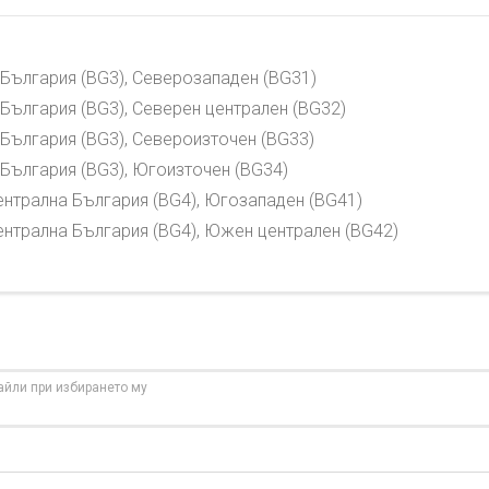
 България (BG3), Северозападен (BG31)
България (BG3), Северен централен (BG32)
България (BG3), Североизточен (BG33)
България (BG3), Югоизточен (BG34)
нтрална България (BG4), Югозападен (BG41)
нтрална България (BG4), Южен централен (BG42)
айли при избирането му