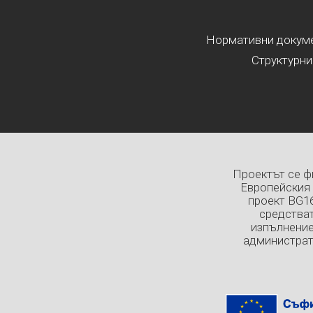
Нормативни докумен
Структурни
Проектът се ф
Европейския 
проект BG1
средстват
изпълнение
администрат