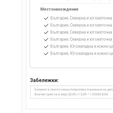
Местонахождение
България, Северна и югоизточна
България, Северна и югоизточна 
България, Северна и югоизточна 
България, Северна и югоизточна 
България, Югозападна и южно-це
България, Югозападна и южно-це
Забележки:
Елемент в светло синьо позволява показване на дет
Всички суми са в евро (EUR) /1 EUR = 1,95583 BGN