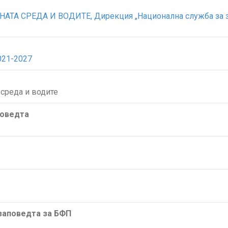
А СРЕДА И ВОДИТЕ, Дирекция „Национална служба за защи
021-2027
среда и водите
поведта
/заповедта за БФП