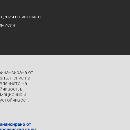
ащения в системата
омисия
финансирана от
изпълнение на
влението на
йчивост, в
рмационна и
устойчивост.