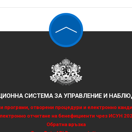
ИОННА СИСТЕМА ЗА УПРАВЛЕНИЕ И НАБЛЮД
и програми, отворени процедури и електронно канд
лектронно отчитане на бенефициенти чрез ИСУН 20
Обратна връзка