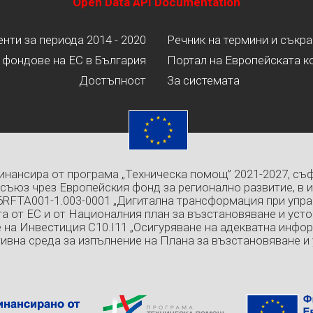
Open Data API Documentation
ти за периода 2014 - 2020
Речник на термини и съкр
 фондове на ЕС в България
Портал на Европейската к
Достъпност
За системата
инансира от програма „Техническа помощ” 2021-2027, съ
съюз чрез Европейския фонд за регионално развитие, в 
6RFTA001-1.003-0001 „Дигитална трансформация при упра
а от ЕС и от Националния план за възстановяване и усто
 на Инвестиция C10.I11 „Осигуряване на адекватна инфо
ивна среда за изпълнение на Плана за възстановяване и 