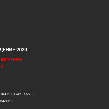
ЕНИЕ 2020
идатстване
20
ащения в системата
омисия