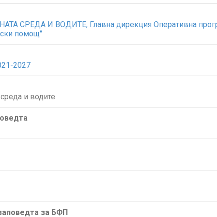
А СРЕДА И ВОДИТЕ, Главна дирекция Оперативна програ
ески помощ"
021-2027
среда и водите
поведта
/заповедта за БФП