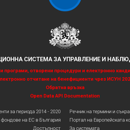
ИОННА СИСТЕМА ЗА УПРАВЛЕНИЕ И НАБЛЮД
и програми, отворени процедури и електронно канд
лектронно отчитане на бенефициенти чрез ИСУН 20
Обратна връзка
Open Data API Documentation
ти за периода 2014 - 2020
Речник на термини и съкр
 фондове на ЕС в България
Портал на Европейската к
Достъпност
За системата