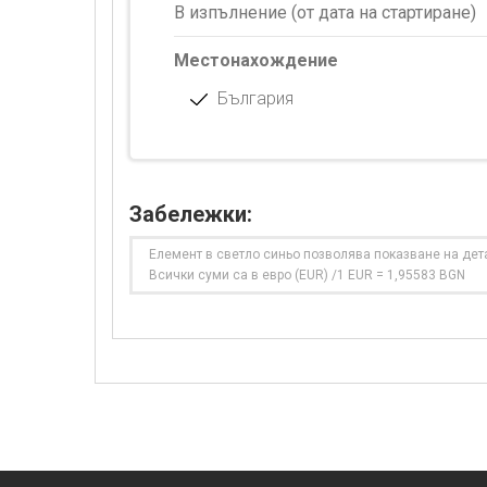
В изпълнение (от дата на стартиране)
Местонахождение
България
Забележки:
Елемент в светло синьо позволява показване на дет
Всички суми са в евро (EUR) /1 EUR = 1,95583 BGN