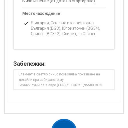
В изпълнение (от дата на стартиране)
Местонахождение
България, Северна и югоизточна
България (BG3), Югоизточен (BG34),
Сливен (BG342), Сливен, гр.Сливен
Забележки:
Елемент в светло синьо позволява показване на
детайли при избирането му
Всички суми са в евро (EUR) /1 EUR = 1,95583 BGN