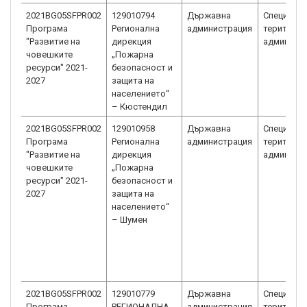
2021BG05SFPR002
129010794
Държавна
Специали
Програма
Регионална
администрация
територи
"Развитие на
дирекция
админист
човешките
„Пожарна
ресурси" 2021-
безопасност и
2027
защита на
населението“
– Кюстендил
2021BG05SFPR002
129010958
Държавна
Специали
Програма
Регионална
администрация
територи
"Развитие на
дирекция
админист
човешките
„Пожарна
ресурси" 2021-
безопасност и
2027
защита на
населението“
– Шумен
2021BG05SFPR002
129010779
Държавна
Специали
Програма
РЕГИОНАЛНА
администрация
територи