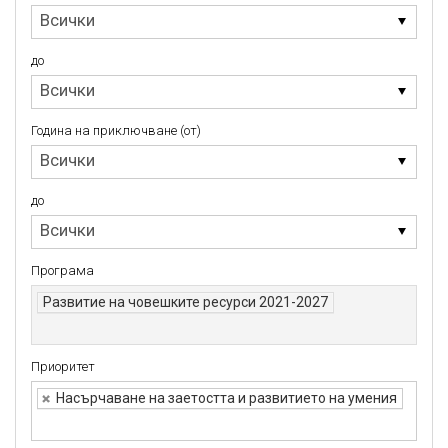
Година
Всички
на
стартиране
(от)
до
до
Всички
Година на приключване (от)
Година
Всички
на
приключване
(от)
до
до
Всички
Програма
Развитие на човешките ресурси 2021-2027
Приоритет
Приоритет
Насърчаване на заетостта и развитието на умения