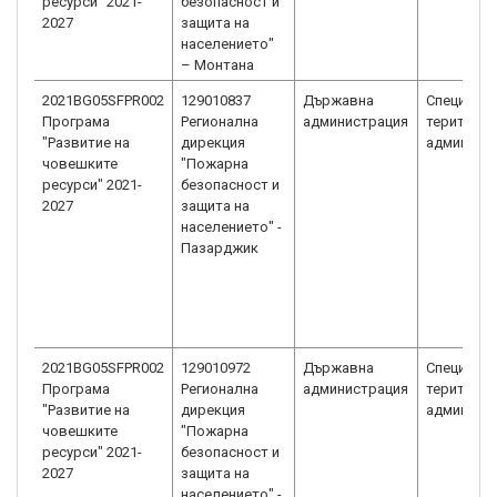
ресурси" 2021-
безопасност и
2027
защита на
населението"
– Монтана
2021BG05SFPR002
129010837
Държавна
Специали
Програма
Регионална
администрация
територи
"Развитие на
дирекция
админист
човешките
"Пожарна
ресурси" 2021-
безопасност и
2027
защита на
населението" -
Пазарджик
2021BG05SFPR002
129010972
Държавна
Специали
Програма
Регионална
администрация
територи
"Развитие на
дирекция
админист
човешките
"Пожарна
ресурси" 2021-
безопасност и
2027
защита на
населението" -