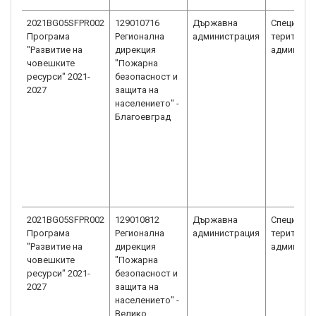
2021BG05SFPR002
129010716
Държавна
Специали
Програма
Регионална
администрация
територи
"Развитие на
дирекция
админист
човешките
"Пожарна
ресурси" 2021-
безопасност и
2027
защита на
населението" -
Благоевград
2021BG05SFPR002
129010812
Държавна
Специали
Програма
Регионална
администрация
територи
"Развитие на
дирекция
админист
човешките
"Пожарна
ресурси" 2021-
безопасност и
2027
защита на
населението" -
Велико