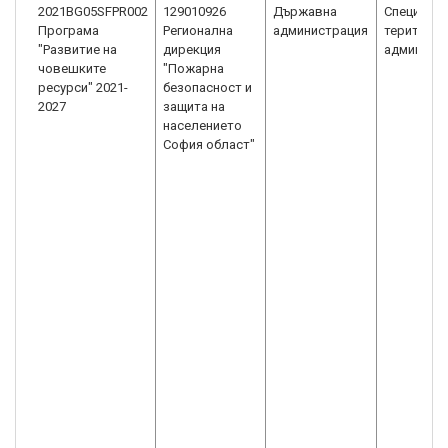
2021BG05SFPR002
129010926
Държавна
Специали
Програма
Регионална
администрация
територи
"Развитие на
дирекция
админист
човешките
"Пожарна
ресурси" 2021-
безопасност и
2027
защита на
населението
София област"