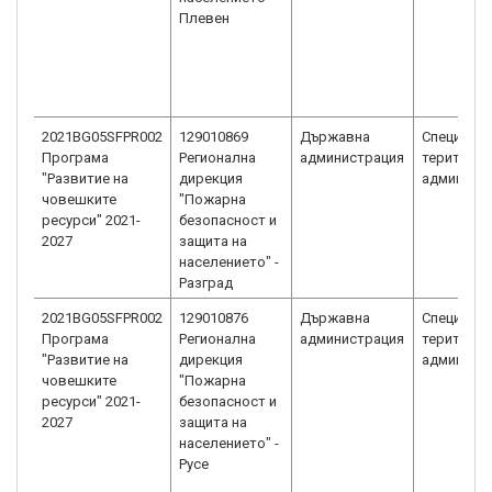
Плевен
2021BG05SFPR002
129010869
Държавна
Специали
Програма
Регионална
администрация
територи
"Развитие на
дирекция
админист
човешките
"Пожарна
ресурси" 2021-
безопасност и
2027
защита на
населението" -
Разград
2021BG05SFPR002
129010876
Държавна
Специали
Програма
Регионална
администрация
територи
"Развитие на
дирекция
админист
човешките
"Пожарна
ресурси" 2021-
безопасност и
2027
защита на
населението" -
Русе