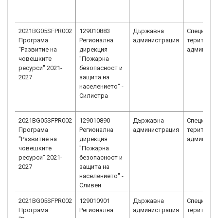
2021BG05SFPR002
129010883
Държавна
Специали
Програма
Регионална
администрация
територи
"Развитие на
дирекция
админист
човешките
"Пожарна
ресурси" 2021-
безопасност и
2027
защита на
населението" -
Силистра
2021BG05SFPR002
129010890
Държавна
Специали
Програма
Регионална
администрация
територи
"Развитие на
дирекция
админист
човешките
"Пожарна
ресурси" 2021-
безопасност и
2027
защита на
населението" -
Сливен
2021BG05SFPR002
129010901
Държавна
Специали
Програма
Регионална
администрация
територи