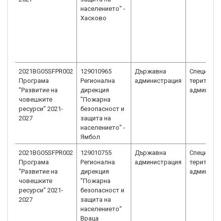
населението" -
Хасково
2021BG05SFPR002
129010965
Държавна
Специали
Програма
Регионална
администрация
територи
"Развитие на
дирекция
админист
човешките
"Пожарна
ресурси" 2021-
безопасност и
2027
защита на
населението" -
Ямбол
2021BG05SFPR002
129010755
Държавна
Специали
Програма
Регионална
администрация
територи
"Развитие на
дирекция
админист
човешките
"Пожарна
ресурси" 2021-
безопасност и
2027
защита на
населението"
Враца