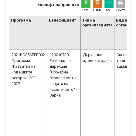
Експорт на данните
Excel
HTML
XML
Печат
Програма
Бенефициент
Тип на
Вид на
организацията
организа
2021BG05SFPR002
129010730
Държавна
Специали
Програма
Регионална
администрация
територи
"Развитие на
дирекция
админист
човешките
"Пожарна
ресурси" 2021-
безопасност и
2027
защита на
населението" -
Варна