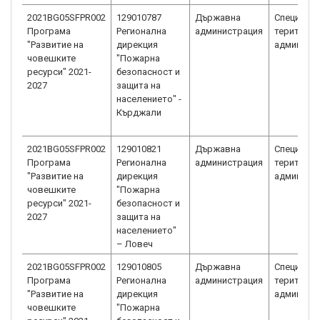
2021BG05SFPR002
129010787
Държавна
Специали
Програма
Регионална
администрация
територи
"Развитие на
дирекция
админист
човешките
"Пожарна
ресурси" 2021-
безопасност и
2027
защита на
населението" -
Кърджали
2021BG05SFPR002
129010821
Държавна
Специали
Програма
Регионална
администрация
територи
"Развитие на
дирекция
админист
човешките
"Пожарна
ресурси" 2021-
безопасност и
2027
защита на
населението"
– Ловеч
2021BG05SFPR002
129010805
Държавна
Специали
Програма
Регионална
администрация
територи
"Развитие на
дирекция
админист
човешките
"Пожарна