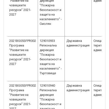
"Развитие на
дирекция
админист
човешките
"Пожарна
ресурси" 2021-
безопасност и
2027
защита на
населението" -
Смолян
2021BG05SFPR002
129010933
Държавна
Специали
Програма
Регионална
администрация
територи
"Развитие на
дирекция
админист
човешките
"Пожарна
ресурси" 2021-
безопасност и
2027
защита на
населението" -
Търговище
2021BG05SFPR002
129010940
Държавна
Специали
Програма
Регионална
администрация
територи
"Развитие на
дирекция
админист
човешките
"Пожарна
ресурси" 2021-
безопасност и
2027
защита на