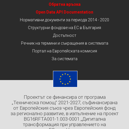
Обратна връзка
Open Data API Documentation
Нормативни документи за периода 2014 - 2020
Структурни фондове на ЕС в България
Достъпност
Речник на термини и съкращения в системата
Портал на Европейската комисия
За системата
Проектът се финансира от програма
„Техническа помощ” 2021-2027, съфинансирана
от Европейския съюз чрез Европейския фонд
за регионално развитие, в изпълнение на проект
BG16RFTA001-1.003-0001 „Дигитална
трансформация при управлението на