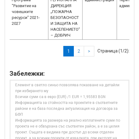
"Развитие на
ДИРЕКЦИЯ
админист
човешките
„ПОЖАРНА
ресурси" 2021-
БЕЗОПАСНОСТ
2027
И ЗАЩИТА НА
НАСЕЛЕНИЕТО”
– ДОБРИЧ
Страница (1/2):
1
2
>
Забележки:
Елемент в светло синьо позволява показване на детайли
при избирането му
Всички суми са в евро (EUR) /1 EUR = 1,95583 BGN
Информацията за стойността на проектите в съответните
райони е на база последна актуализация на договора за
БФП
Информацията за размера на реално изплатените суми по
проекта не е обвързана със съответен район, а е за целия
проект. Същата е видима при достъп до всеки отделен
проект, а за всички проекти от извадката, при експорт на