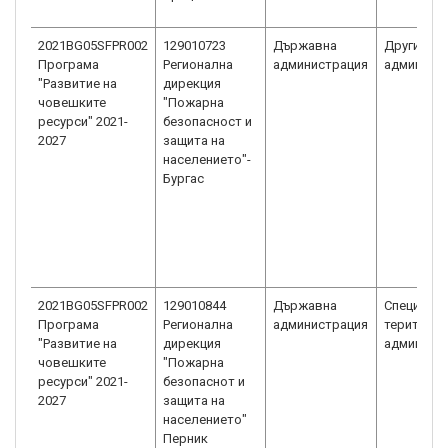
2021BG05SFPR002
129010723
Държавна
Други дъ
Програма
Регионална
администрация
админист
"Развитие на
дирекция
човешките
"Пожарна
ресурси" 2021-
безопасност и
2027
защита на
населението"-
Бургас
2021BG05SFPR002
129010844
Държавна
Специали
Програма
Регионална
администрация
територи
"Развитие на
дирекция
админист
човешките
"Пожарна
ресурси" 2021-
безопаснот и
2027
защита на
населението"
Перник