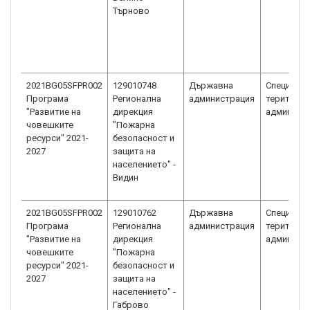
Търново
2021BG05SFPR002
129010748
Държавна
Специали
Програма
Регионална
администрация
територи
"Развитие на
дирекция
админист
човешките
"Пожарна
ресурси" 2021-
безопасност и
2027
защита на
населението" -
Видин
2021BG05SFPR002
129010762
Държавна
Специали
Програма
Регионална
администрация
територи
"Развитие на
дирекция
админист
човешките
"Пожарна
ресурси" 2021-
безопасност и
2027
защита на
населението" -
Габрово