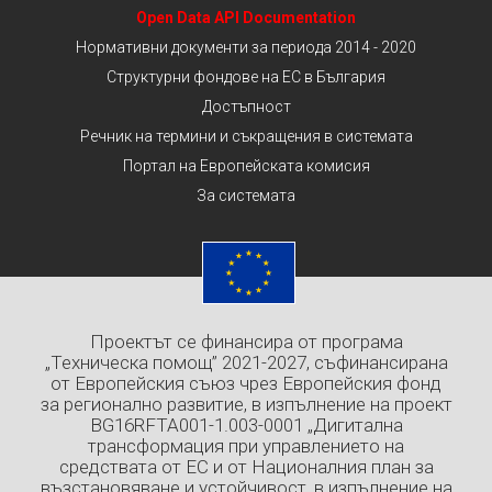
Open Data API Documentation
Нормативни документи за периода 2014 - 2020
Структурни фондове на ЕС в България
Достъпност
Речник на термини и съкращения в системата
Портал на Европейската комисия
За системата
Проектът се финансира от програма
„Техническа помощ” 2021-2027, съфинансирана
от Европейския съюз чрез Европейския фонд
за регионално развитие, в изпълнение на проект
BG16RFTA001-1.003-0001 „Дигитална
трансформация при управлението на
средствата от ЕС и от Националния план за
възстановяване и устойчивост, в изпълнение на