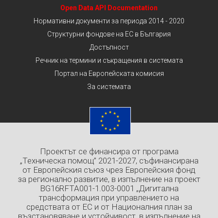
Open Data API Documentation
Нормативни документи за периода 2014 - 2020
Структурни фондове на ЕС в България
Достъпност
Речник на термини и съкращения в системата
Портал на Европейската комисия
За системата
Проектът се финансира от програма
„Техническа помощ” 2021-2027, съфинансирана
от Европейския съюз чрез Европейския фонд
за регионално развитие, в изпълнение на проект
BG16RFTA001-1.003-0001 „Дигитална
трансформация при управлението на
средствата от ЕС и от Националния план за
възстановяване и устойчивост, в изпълнение на