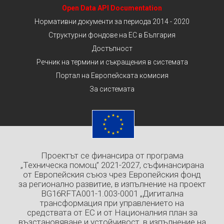
Open Data API Documentation
Нормативни документи за периода 2014 - 2020
Структурни фондове на ЕС в България
Достъпност
Речник на термини и съкращения в системата
Портал на Европейската комисия
За системата
Проектът се финансира от програма
„Техническа помощ” 2021-2027, съфинансирана
от Европейския съюз чрез Европейския фонд
за регионално развитие, в изпълнение на проект
BG16RFTA001-1.003-0001 „Дигитална
трансформация при управлението на
средствата от ЕС и от Националния план за
възстановяване и устойчивост, в изпълнение на