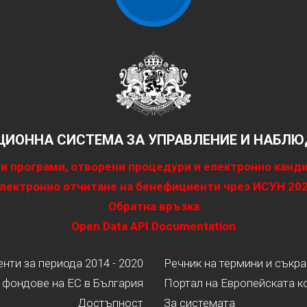
ИОННА СИСТЕМА ЗА УПРАВЛЕНИЕ И НАБЛЮД
и програми, отворени процедури и електронно канд
лектронно отчитане на бенефициенти чрез ИСУН 20
Обратна връзка
Open Data API Documentation
ти за периода 2014 - 2020
Речник на термини и съкр
 фондове на ЕС в България
Портал на Европейската к
Достъпност
За системата