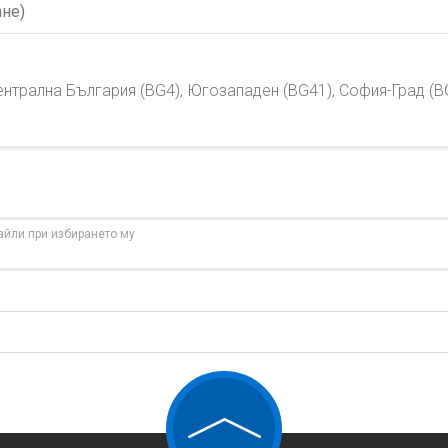
не)
трална България (BG4), Югозападен (BG41), София-Град (BG
айли при избирането му