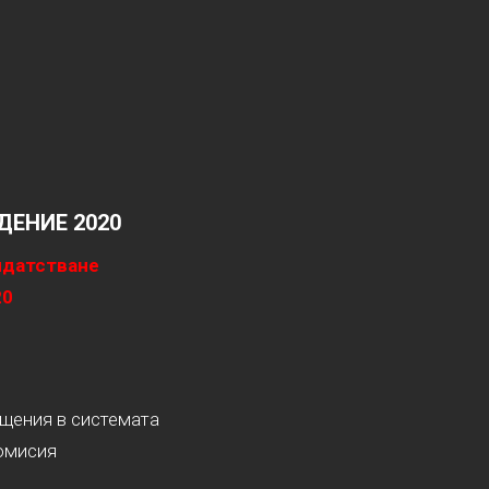
ЕНИЕ 2020
идатстване
20
ащения в системата
омисия