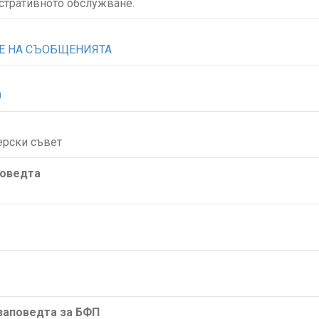
стративното обслужване.
НЕ НА СЪОБЩЕНИЯТА
0
ерски съвет
поведта
/заповедта за БФП