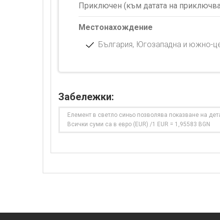
Приключен (към датата на приключва
Местонахождение
България, Югозападна и южно-цен
Забележки:
Елемент в светло синьо позволява показване на дет
Всички суми са в евро (EUR) /1 EUR = 1,95583 BGN