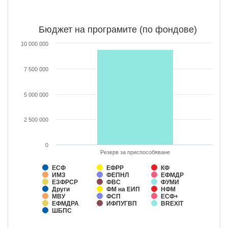
Бюджет на програмите (по фондове)
10 000 000
7 500 000
5 000 000
2 500 000
0
Резерв за приспособяване
ЕСФ
ЕФРР
КФ
ИМЗ
ФЕПНЛ
ЕФМДР
ЕЗФРСР
ФВС
ФУМИ
Други
ФМ на ЕИП
НФМ
МВУ
ФСП
ЕСФ+
ЕФМДРА
ИФПУГВП
BREXIT
ШБПС