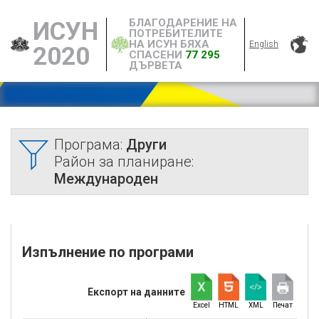
БЛАГОДАРЕНИЕ НА
ИСУН
ПОТРЕБИТЕЛИТЕ
НА ИСУН БЯХА
English
2020
СПАСЕНИ
77 295
ДЪРВЕТА
Програма:
Други
Район за планиране:
Международен
Изпълнение по програми
Експорт на данните
Excel
HTML
XML
Печат