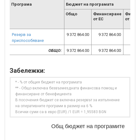
Програма
Бюджет на програмата
Общо
Финансиране
Финан
от ЕС
от НФ
Резерв за
9 372 864.00
9 372 864.00
приспособяване
ОБЩО:
9 372 864.00
9 372 864.00
Забележки:
* - % от общия бюджет на програмата
** - Общо включва безвъзмездната финансова помощ и
финансиране от бенефициента
В посочения бюджет се включва резервът за изпълнение
на оперативните програми в размер на 6 %
Всички суми са в евро (EUR) /1 EUR = 1,95583 BGN
Общ бюджет на програмите