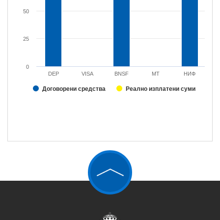
50
25
0
DEP
VISA
BNSF
МТ
НИФ
Договорени средства
Реално изплатени суми