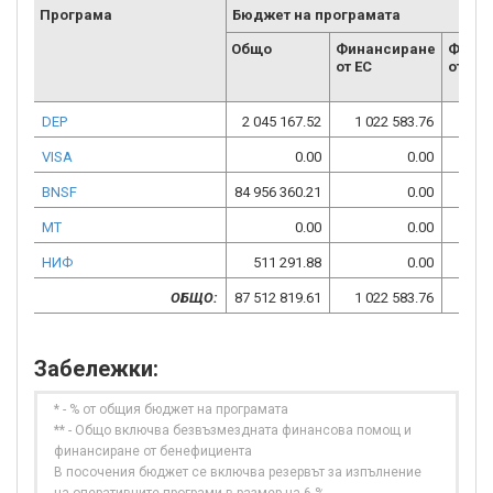
Програма
Бюджет на програмата
Общо
Финансиране
Фина
от ЕС
от НФ
DEP
2 045 167.52
1 022 583.76
1 02
VISA
0.00
0.00
BNSF
84 956 360.21
0.00
84 95
МТ
0.00
0.00
НИФ
511 291.88
0.00
51
ОБЩО:
87 512 819.61
1 022 583.76
86 49
Забележки:
* - % от общия бюджет на програмата
** - Общо включва безвъзмездната финансова помощ и
финансиране от бенефициента
В посочения бюджет се включва резервът за изпълнение