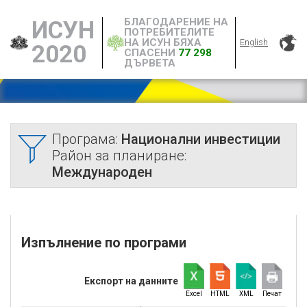
БЛАГОДАРЕНИЕ НА
ИСУН
ПОТРЕБИТЕЛИТЕ
НА ИСУН БЯХА
English
2020
СПАСЕНИ
77 298
ДЪРВЕТА
Програма:
Национални инвестиции
Район за планиране:
Международен
Изпълнение по програми
Експорт на данните
Excel
HTML
XML
Печат