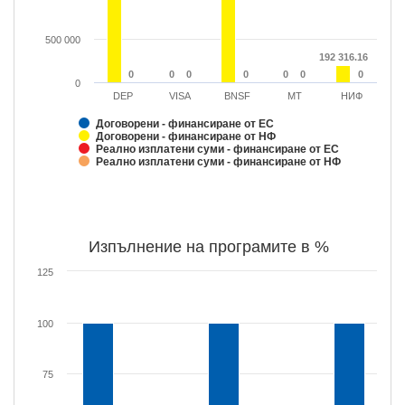
500 000
192 316.16
192 316.16
0
0
0
0
0
0
0
0
0
0
0
0
0
0
0
DEP
VISA
BNSF
МТ
НИФ
Договорени - финансиране от ЕС
Договорени - финансиране от НФ
Реално изплатени суми - финансиране от ЕС
Реално изплатени суми - финансиране от НФ
Изпълнение на програмите в %
125
100
75