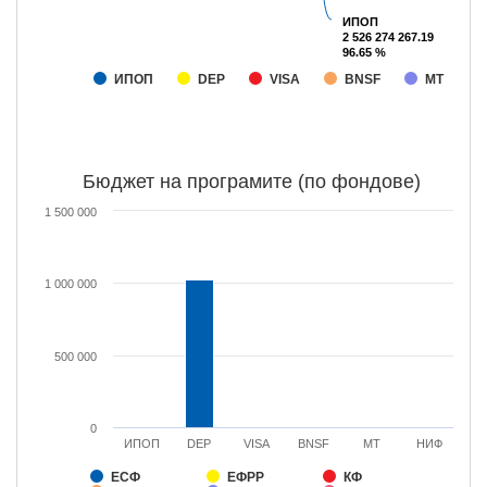
ИПОП
ИПОП
2 526 274 267.19
2 526 274 267.19
96.65 %
96.65 %
ИПОП
DEP
VISA
BNSF
МТ
Бюджет на програмите (по фондове)
1 500 000
1 000 000
500 000
0
ИПОП
DEP
VISA
BNSF
МТ
НИФ
ЕСФ
ЕФРР
КФ