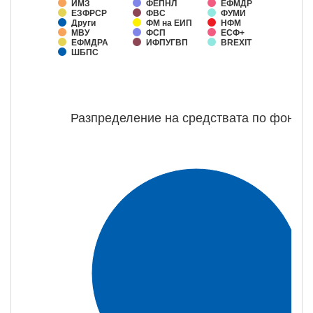
ИМЗ
ФЕПНЛ
ЕФМДР
ЕЗФРСР
ФВС
ФУМИ
Други
ФМ на ЕИП
НФМ
МВУ
ФСП
ЕСФ+
ЕФМДРА
ИФПУГВП
BREXIT
ШБПС
Разпределение на средствата по фондо