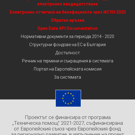
електронно кандидатстване
Електронно отчитане на бенефициенти чрез ИСУН 2020
Обратна връзка
Open Data API Documentation
Нормативни документи за периода 2014 - 2020
Структурни фондове на ЕС в България
Достъпност
Речник на термини и съкращения в системата
Портал на Европейската комисия
За системата
Проектът се финансира от програма
„Техническа помощ” 2021-2027, съфинансирана
от Европейския съюз чрез Европейския фонд
за регионално развитие, в изпълнение на проект