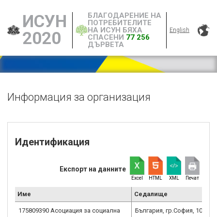
БЛАГОДАРЕНИЕ НА
ИСУН
ПОТРЕБИТЕЛИТЕ
НА ИСУН БЯХА
English
2020
СПАСЕНИ
77 256
ДЪРВЕТА
Информация за организация
Идентификация
Експорт на данните
Excel
HTML
XML
Печат
Име
Седалище
175809390 Асоциация за социална
България, гр.София, 1000, у