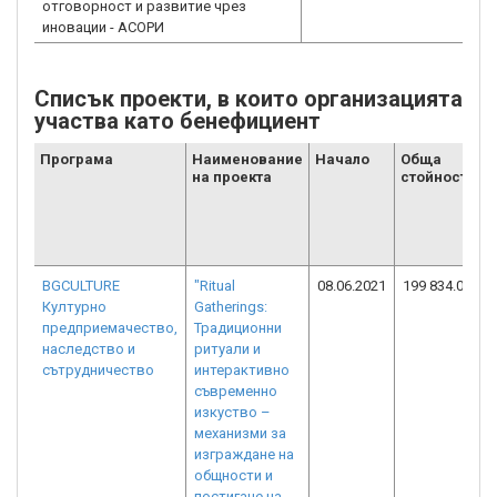
отговорност и развитие чрез
иновации - АСОРИ
Списък проекти, в които организацията
участва като бенефициент
Програма
Наименование
Начало
Обща
Б
на проекта
стойност
BGCULTURE
"Ritual
08.06.2021
199 834.00
1
Културно
Gatherings:
предприемачество,
Традиционни
наследство и
ритуали и
сътрудничество
интерактивно
съвременно
изкуство –
механизми за
изграждане на
общности и
постигане на