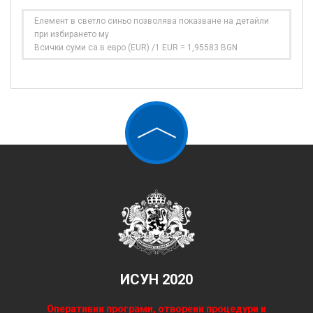
Елемент в светло синьо позволява показване на детайли
при избирането му
Всички суми са в евро (EUR) /1 EUR = 1,95583 BGN
ИСУН 2020
Оперативни програми, отворени процедури и