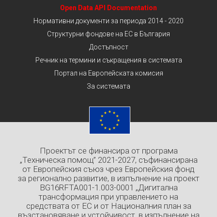
Open Data API Documentation
Нормативни документи за периода 2014 - 2020
Структурни фондове на ЕС в България
Достъпност
Речник на термини и съкращения в системата
Портал на Европейската комисия
За системата
Проектът се финансира от програма
„Техническа помощ” 2021-2027, съфинансирана
от Европейския съюз чрез Европейския фонд
за регионално развитие, в изпълнение на проект
BG16RFTA001-1.003-0001 „Дигитална
трансформация при управлението на
средствата от ЕС и от Националния план за
възстановяване и устойчивост, в изпълнение на