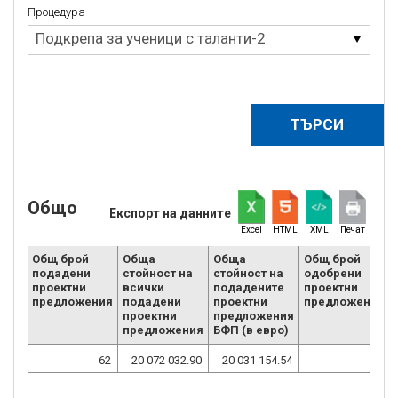
Процедура
Процедура
Подкрепа за ученици с таланти-2
Общо
Експорт на данните
Excel
HTML
XML
Печат
Общ брой
Обща
Обща
Общ брой
подадени
стойност на
стойност на
одобрени
проектни
всички
подадените
проектни
предложения
подадени
проектни
предложения
проектни
предложения
предложения
БФП (в евро)
62
20 072 032.90
20 031 154.54
0