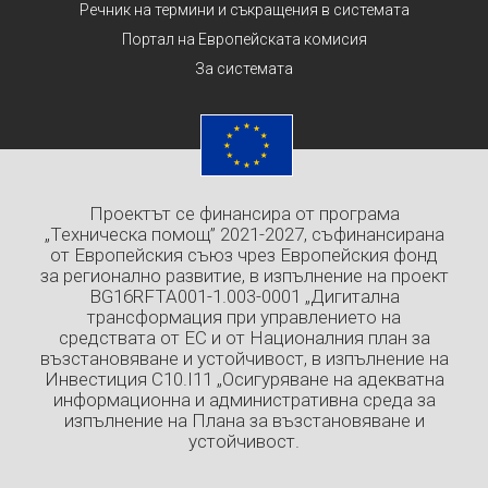
Речник на термини и съкращения в системата
Портал на Европейската комисия
За системата
Проектът се финансира от програма
„Техническа помощ” 2021-2027, съфинансирана
от Европейския съюз чрез Европейския фонд
за регионално развитие, в изпълнение на проект
BG16RFTA001-1.003-0001 „Дигитална
трансформация при управлението на
средствата от ЕС и от Националния план за
възстановяване и устойчивост, в изпълнение на
Инвестиция C10.I11 „Осигуряване на адекватна
информационна и административна среда за
изпълнение на Плана за възстановяване и
устойчивост.