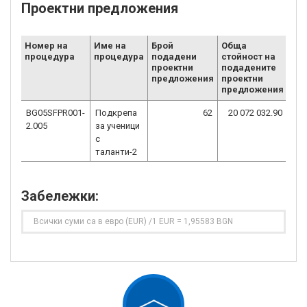
Проектни предложения
Номер на
Име на
Брой
Обща
Сто
процедура
процедура
подадени
стойност на
по
проектни
подадените
про
предложения
проектни
пр
предложения
БФП
BG05SFPR001-
Подкрепа
62
20 072 032.90
20
2.005
за ученици
с
таланти-2
Забележки:
Всички суми са в евро (EUR) /1 EUR = 1,95583 BGN