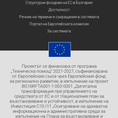
Структурни фондове на ЕС в България
Достъпност
Речник на термини и съкращения в системата
Портал на Европейската комисия
За системата
Проектът се финансира от програма
„Техническа помощ” 2021-2027, съфинансирана
от Европейския съюз чрез Европейския фонд
за регионално развитие, в изпълнение на проект
BG16RFTA001-1.003-0001 „Дигитална
трансформация при управлението на
средствата от ЕС и от Националния план за
възстановяване и устойчивост, в изпълнение на
Инвестиция C10.I11 „Осигуряване на адекватна
информационна и административна среда за
изпълнение на Плана за възстановяване и