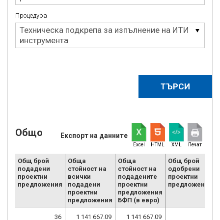
Процедура
Процедура
Техническа подкрепа за изпълнение на ИТИ
инструмента
Общо
Експорт на данните
Excel
HTML
XML
Печат
Общ брой
Обща
Обща
Общ брой
подадени
стойност на
стойност на
одобрени
проектни
всички
подадените
проектни
предложения
подадени
проектни
предложения
проектни
предложения
предложения
БФП (в евро)
36
1 141 667.09
1 141 667.09
36