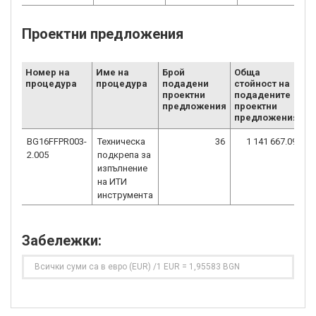
Проектни предложения
Номер на
Име на
Брой
Обща
С
процедура
процедура
подадени
стойност на
п
проектни
подадените
п
предложения
проектни
п
предложения
Б
BG16FFPR003-
Техническа
36
1 141 667.09
2.005
подкрепа за
изпълнение
на ИТИ
инструмента
Забележки:
Всички суми са в евро (EUR) /1 EUR = 1,95583 BGN