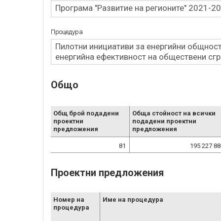
Програма
Програма "Развитие на регионите" 2021-2
Процедура
Процедура
Пилотни инициативи за енергийни общност
енергийна ефективност на обществени сг
Общо
Общ брой подадени
Обща стойност на всички
проектни
подадени проектни
предложения
предложения
81
195 227 88
Проектни предложения
Номер на
Име на процедура
процедура