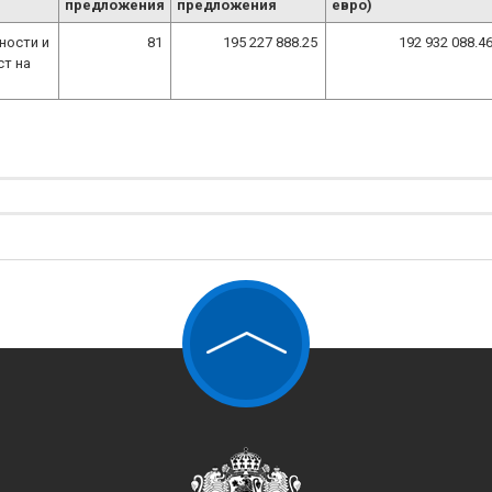
предложения
предложения
евро)
ности и
81
195 227 888.25
192 932 088.4
ст на