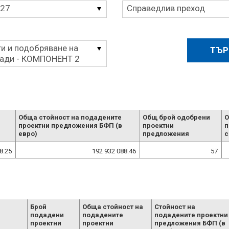
Приоритет
027
Справедлив преход
и и подобряване на
ради - КОМПОНЕНТ 2
Обща стойност на подадените
Общ брой одобрени
О
проектни предложения БФП (в
проектни
п
евро)
предложения
с
8.25
192 932 088.46
57
Брой
Обща стойност на
Стойност на
подадени
подадените
подадените проектни
проектни
проектни
предложения БФП (в