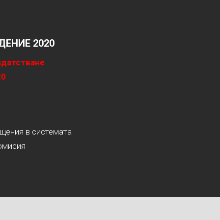
ЕНИЕ 2020
идатстване
20
ащения в системата
омисия