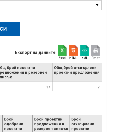
Експорт на данните
Excel
HTML
XML
Печат
бщ брой проектни
Общ брой отхвърлени
редложения в резервен
проектни предложения
писък
17
7
Брой
Брой проектни
Брой
одобрени
предложения в
отхвърлени
проектни
резервен списък
проектни