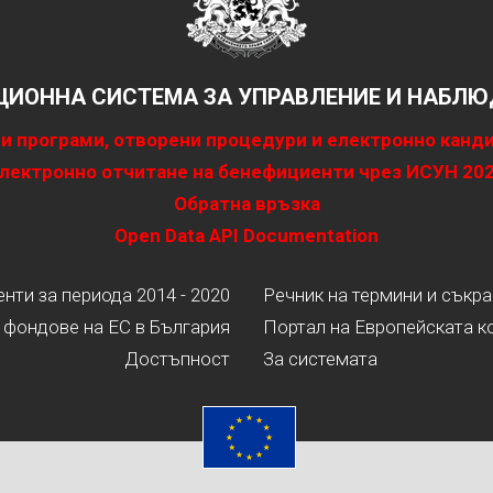
ИОННА СИСТЕМА ЗА УПРАВЛЕНИЕ И НАБЛЮД
и програми, отворени процедури и електронно канд
лектронно отчитане на бенефициенти чрез ИСУН 20
Обратна връзка
Open Data API Documentation
ти за периода 2014 - 2020
Речник на термини и съкр
 фондове на ЕС в България
Портал на Европейската к
Достъпност
За системата