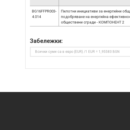
BG16FFPR003-
Пилотни инициативи за енергийни общ
4.014
подобряване на енергийна ефективно
обществени сгради - КОМПОНЕНТ 2
Забележки:
Всички суми са в евро (EUR) /1 EUR = 1,95583 BGN