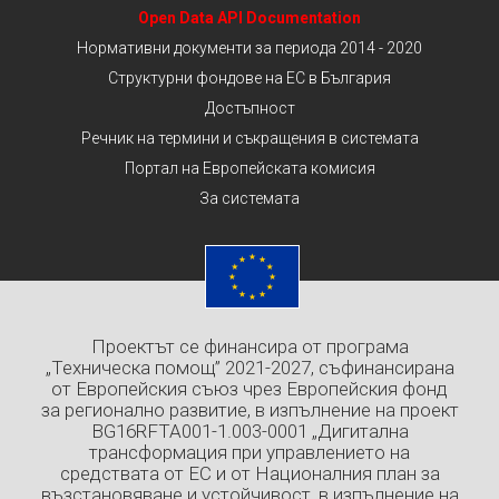
Open Data API Documentation
Нормативни документи за периода 2014 - 2020
Структурни фондове на ЕС в България
Достъпност
Речник на термини и съкращения в системата
Портал на Европейската комисия
За системата
Проектът се финансира от програма
„Техническа помощ” 2021-2027, съфинансирана
от Европейския съюз чрез Европейския фонд
за регионално развитие, в изпълнение на проект
BG16RFTA001-1.003-0001 „Дигитална
трансформация при управлението на
средствата от ЕС и от Националния план за
възстановяване и устойчивост, в изпълнение на