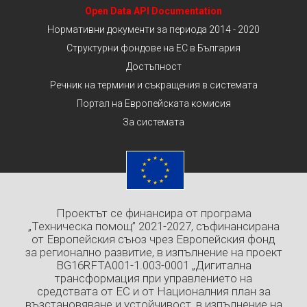
Open Data API Documentation
Нормативни документи за периода 2014 - 2020
Структурни фондове на ЕС в България
Достъпност
Речник на термини и съкращения в системата
Портал на Европейската комисия
За системата
Проектът се финансира от програма
„Техническа помощ” 2021-2027, съфинансирана
от Европейския съюз чрез Европейския фонд
за регионално развитие, в изпълнение на проект
BG16RFTA001-1.003-0001 „Дигитална
трансформация при управлението на
средствата от ЕС и от Националния план за
възстановяване и устойчивост, в изпълнение на