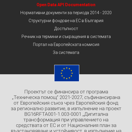
Open Data API Documentation
Нормативни документи за периода 2014 - 2020
Структурни фондове на ЕС в България
Достъпност
Речник на термини и съкращения в системата
Портал на Европейската комисия
За системата
Проектът се финансира от програма
„Техническа помощ” 2021-2027, съфинансирана
от Европейския съюз чрез Европейския фонд
за регионално развитие, в изпълнение на проект
BG16RFTA001-1.003-0001 „Дигитална
трансформация при управлението на
средствата от ЕС и от Националния план за
възстановяване и устойчивост, в изпълнение на