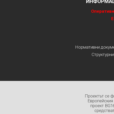
ИНФОРМАЦ
Оперативн
Е
Нормативни докумен
Структурни
Проектът се ф
Европейския 
проект BG1
средстват