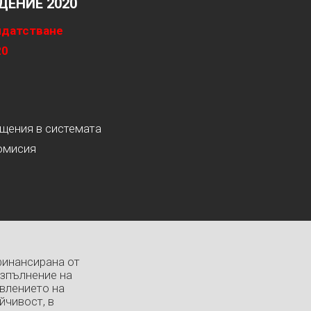
ЕНИЕ 2020
идатстване
20
ащения в системата
омисия
финансирана от
изпълнение на
влението на
йчивост, в