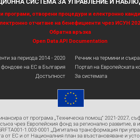
ИОННА СИСТЕМА ЗА УПРАВЛЕНИЕ И НАБЛЮД
и програми, отворени процедури и електронно канд
лектронно отчитане на бенефициенти чрез ИСУН 20
Обратна връзка
Open Data API Documentation
ти за периода 2014 - 2020
Речник на термини и съкр
 фондове на ЕС в България
Портал на Европейската к
Достъпност
За системата
инансира от програма „Техническа помощ” 2021-2027, съ
съюз чрез Европейския фонд за регионално развитие, в 
6RFTA001-1.003-0001 „Дигитална трансформация при упра
а от ЕС и от Националния план за възстановяване и усто