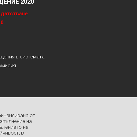
ЕНИЕ 2020
идатстване
20
ащения в системата
омисия
финансирана от
изпълнение на
влението на
йчивост, в