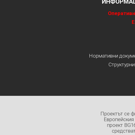
ИНФОРМАЦ
Оперативн
Е
Нормативни докумен
Структурни
Проектът се ф
Европейския 
проект BG1
средстват