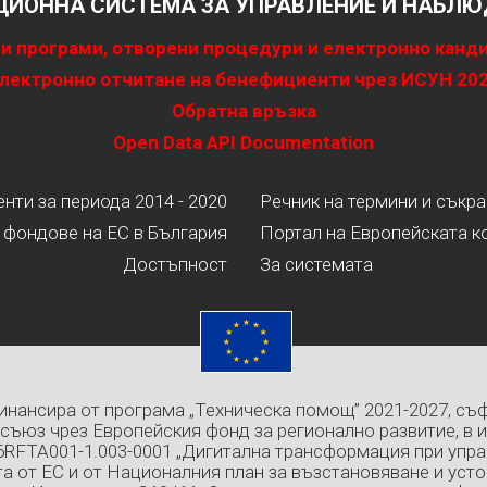
ИОННА СИСТЕМА ЗА УПРАВЛЕНИЕ И НАБЛЮД
и програми, отворени процедури и електронно канд
лектронно отчитане на бенефициенти чрез ИСУН 20
Обратна връзка
Open Data API Documentation
ти за периода 2014 - 2020
Речник на термини и съкр
 фондове на ЕС в България
Портал на Европейската к
Достъпност
За системата
инансира от програма „Техническа помощ” 2021-2027, съ
съюз чрез Европейския фонд за регионално развитие, в 
6RFTA001-1.003-0001 „Дигитална трансформация при упра
а от ЕС и от Националния план за възстановяване и усто