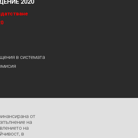
ЕНИЕ 2020
идатстване
20
ащения в системата
омисия
финансирана от
изпълнение на
влението на
йчивост, в