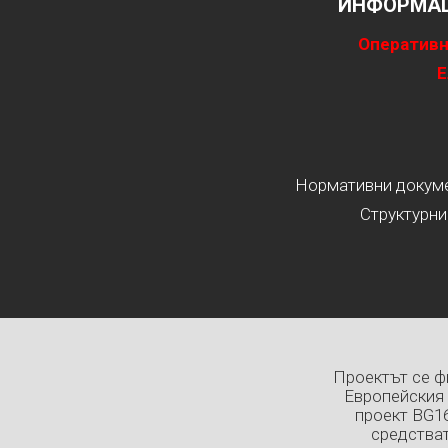
ИНФОРМАЦ
Оперативн
Е
Нормативни докумен
Структурни
Проектът се ф
Европейския 
проект BG1
средстват