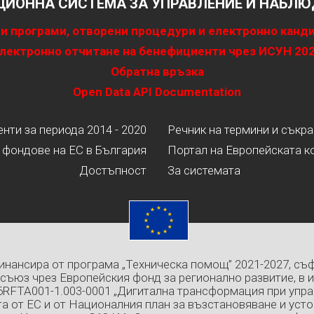
ИОННА СИСТЕМА ЗА УПРАВЛЕНИЕ И НАБЛЮД
и програми, отворени процедури и електронно канд
лектронно отчитане на бенефициенти чрез ИСУН 20
Обратна връзка
Open Data API Documentation
ти за периода 2014 - 2020
Речник на термини и съкр
 фондове на ЕС в България
Портал на Европейската к
Достъпност
За системата
инансира от програма „Техническа помощ” 2021-2027, съ
съюз чрез Европейския фонд за регионално развитие, в 
6RFTA001-1.003-0001 „Дигитална трансформация при упра
а от ЕС и от Националния план за възстановяване и усто