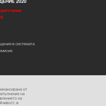
ЕНИЕ 2020
идатстване
20
ащения в системата
омисия
финансирана от
изпълнение на
влението на
йчивост, в