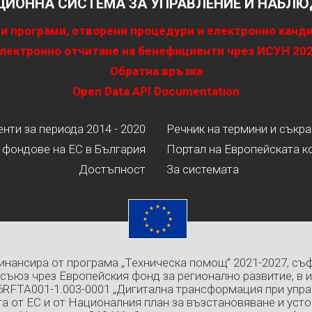
ИОННА СИСТЕМА ЗА УПРАВЛЕНИЕ И НАБЛЮД
и програми, отворени процедури и електронно канд
лектронно отчитане на бенефициенти чрез ИСУН 20
Обратна връзка
Open Data API Documentation
ти за периода 2014 - 2020
Речник на термини и съкр
 фондове на ЕС в България
Портал на Европейската к
Достъпност
За системата
инансира от програма „Техническа помощ” 2021-2027, съ
съюз чрез Европейския фонд за регионално развитие, в 
6RFTA001-1.003-0001 „Дигитална трансформация при упра
а от ЕС и от Националния план за възстановяване и усто