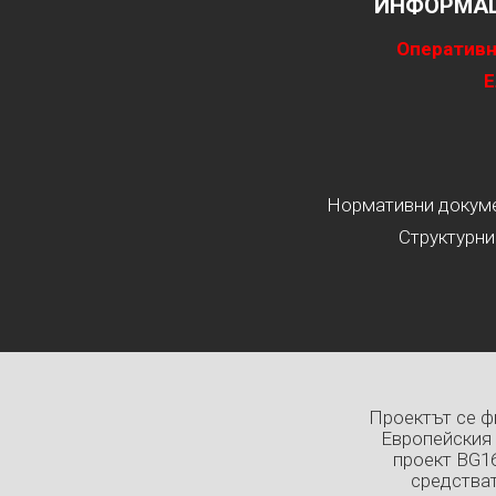
ИНФОРМАЦ
Оперативн
Е
Нормативни докумен
Структурни
Проектът се ф
Европейския 
проект BG1
средстват