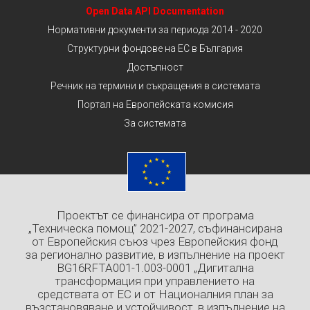
Open Data API Documentation
Нормативни документи за периода 2014 - 2020
Структурни фондове на ЕС в България
Достъпност
Речник на термини и съкращения в системата
Портал на Европейската комисия
За системата
Проектът се финансира от програма
„Техническа помощ” 2021-2027, съфинансирана
от Европейския съюз чрез Европейския фонд
за регионално развитие, в изпълнение на проект
BG16RFTA001-1.003-0001 „Дигитална
трансформация при управлението на
средствата от ЕС и от Националния план за
възстановяване и устойчивост, в изпълнение на