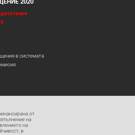
ЕНИЕ 2020
идатстване
20
ащения в системата
омисия
финансирана от
изпълнение на
влението на
йчивост, в