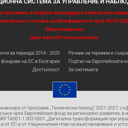
ИОННА СИСТЕМА ЗА УПРАВЛЕНИЕ И НАБЛЮД
и програми, отворени процедури и електронно канд
лектронно отчитане на бенефициенти чрез ИСУН 20
Обратна връзка
Open Data API Documentation
ти за периода 2014 - 2020
Речник на термини и съкр
 фондове на ЕС в България
Портал на Европейската к
Достъпност
За системата
инансира от програма „Техническа помощ” 2021-2027, съ
съюз чрез Европейския фонд за регионално развитие, в 
6RFTA001-1.003-0001 „Дигитална трансформация при упра
а от ЕС и от Националния план за възстановяване и усто