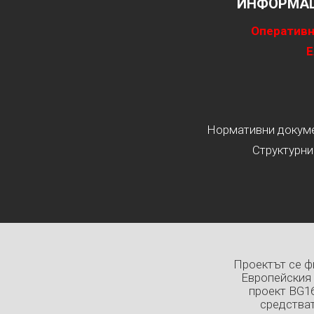
ИНФОРМАЦ
Оперативн
Е
Нормативни докумен
Структурни
Проектът се ф
Европейския 
проект BG1
средстват