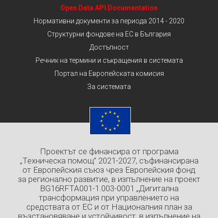
Open Data API Documentation
Нормативни документи за периода 2014 - 2020
Структурни фондове на ЕС в България
Достъпност
Речник на термини и съкращения в системата
Портал на Европейската комисия
За системата
Проектът се финансира от програма
„Техническа помощ” 2021-2027, съфинансирана
от Европейския съюз чрез Европейския фонд
за регионално развитие, в изпълнение на проект
BG16RFTA001-1.003-0001 „Дигитална
трансформация при управлението на
средствата от ЕС и от Националния план за
възстановяване и устойчивост, в изпълнение на