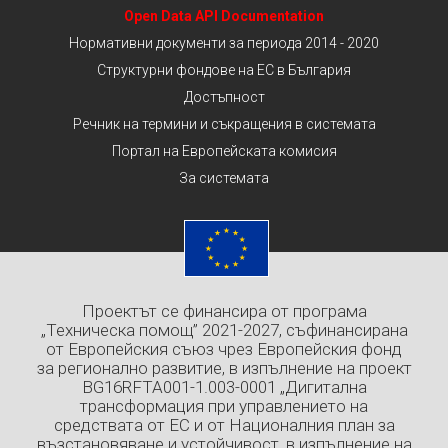
Open Data API Documentation
Нормативни документи за периода 2014 - 2020
Структурни фондове на ЕС в България
Достъпност
Речник на термини и съкращения в системата
Портал на Европейската комисия
За системата
Проектът се финансира от програма
„Техническа помощ” 2021-2027, съфинансирана
от Европейския съюз чрез Европейския фонд
за регионално развитие, в изпълнение на проект
BG16RFTA001-1.003-0001 „Дигитална
трансформация при управлението на
средствата от ЕС и от Националния план за
възстановяване и устойчивост, в изпълнение на